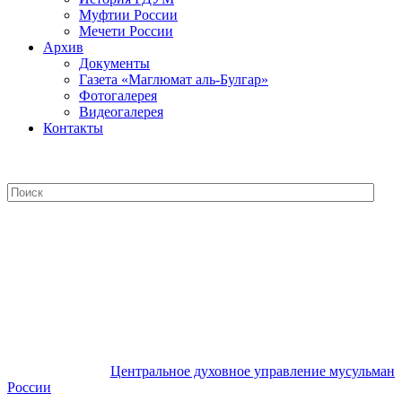
Муфтии России
Мечети России
Архив
Документы
Газета «Маглюмат аль-Булгар»
Фотогалерея
Видеогалерея
Контакты
Центральное духовное управление
мусульман России
Центральное духовное управление мусульман
России