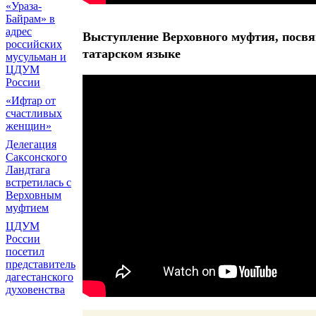
«Ураза-
Байрам» в
адрес
Выступление Верховного муфтия, посвя
российских
татарском языке
мусульман и
ЦДУМ
России
«Ифтар от
счастливых
женщин»
Делегация
Саксонского
Ландтага
встретилась с
Верховным
муфтием
ЦДУМ
России
посетил
представитель
дагестанского
духовенства