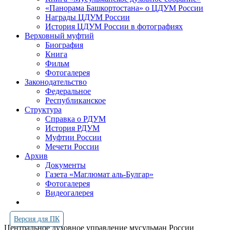
«Панорама Башкортостана» о ЦДУМ России
Награды ЦДУМ России
История ЦДУМ России в фотографиях
Верховный муфтий
Биография
Книга
Фильм
Фотогалерея
Законодательство
Федеральное
Республиканское
Структура
Справка о РДУМ
История РДУМ
Муфтии России
Мечети России
Архив
Документы
Газета «Маглюмат аль-Булгар»
Фотогалерея
Видеогалерея
Версия для ПК
Центральное духовное управление мусульман России