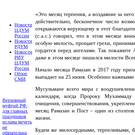
«Это месяц терпения, а воздаяние за него
действительно, бесконечное число возм
Новости
открываются верующему в этот благодат
ЦДУМ
(с.а.с.) говорил, что в этом месяце в
России
Новости
особую милость, прощает грехи, принима
РДУМ
гордится перед ангелами. Так покажите 
Новости
даже в этом месяце лишился милости Все
РИУ
ЦДУМ
России
Начало месяца Рамазан в 2017 году прих
Обзор
выпадает на 25 июня. Особенно важными 
СМИ
Мусульмане всего мира с воодушевлени
календаря, когда Пророку Мухаммаду 
Верховный
очищения, совершенствования, укреплен
муфтий РФ:
месяц Рамазан и Пост – один из столпов
для главных
праздников
жизни.
ислама мечеть
не
Будем же милосердными, терпеливыми, б
обязательна