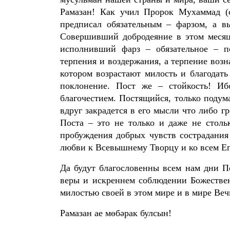
Рамазан! Как учил Пророк Мухаммад (с
предписал обязательным – фарзом, а 
Совершивший добродеяние в этом месяц
исполнивший фарз – обязательное – п
терпения и воздержания, а терпение возн
котором возрастают милость и благодат
поклонение. Пост же – стойкость! Иб
благочестием. Постящийся, только подума
вдруг закрадется в его мысли что либо г
Поста – это не только и даже не столь
пробуждения добрых чувств сострадания
любви к Всевышнему Творцу и ко всем Ег
Да будут благословенны всем нам дни По
веры и искреннем соблюдении Божестве
милостью своей в этом мире и в мире Веч
Рамазан ае мөбәрак булсын!