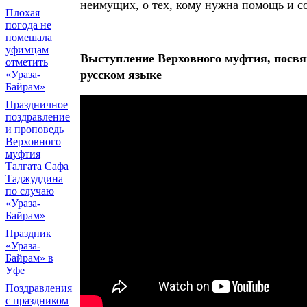
неимущих, о тех, кому нужна помощь и 
Плохая
погода не
помешала
уфимцам
Выступление Верховного муфтия, посвя
отметить
русском языке
«Ураза-
Байрам»
Праздничное
поздравление
и проповедь
Верховного
муфтия
Талгата Сафа
Таджуддина
по случаю
«Ураза-
Байрам»
Праздник
«Ураза-
Байрам» в
Уфе
Поздравления
с праздником