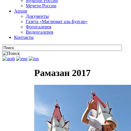
Муфтии России
Мечети России
Архив
Документы
Газета «Маглюмат аль-Булгар»
Фотогалерея
Видеогалерея
Контакты
Рамазан 2017