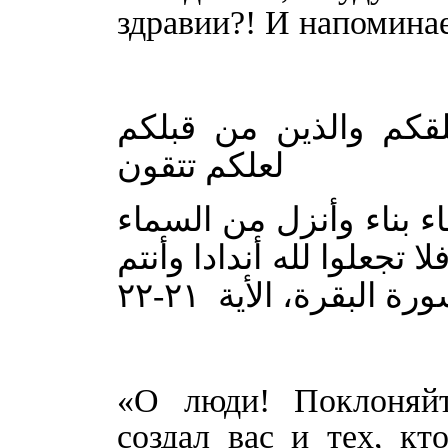
здравии?! И напоминае
لقكم والذين من قبلكم
لعلكم تتقون
 بناء وأنزل من السماء
 تجعلوا لله أندادا وأنتم
 البقرة، الأية ۲۱-۲۲
«О люди! Поклоняйт
создал вас и тех, кт