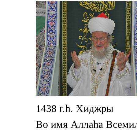
1438 г.h. Хиджры
Во имя Аллаhа Всемил