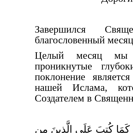
Завершился Свя
благословенный месяц
Целый месяц мы р
проникнутые глубок
поклонение являетс
нашей Ислама, ко
Создателем в Священн
َامُ كَمَا كُتِبَ عَلَى الَّذِينَ مِن