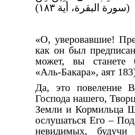
ّقُونَ (سورة البقرة، أية ١٨٣
«О, уверовавшие! Пре
как он был предписан
может, вы станете 
«Аль-Бакара», аят 183)
Да, это повеление 
Господа нашего, Твор
Земли и Кормильца 
ослушаться Его – Под
невидимых, будучи