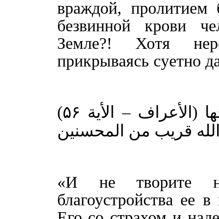
враждой, пролитием 
безвинной крови че
Земле?! Хотя нер
прикрываясь суетно д
ا
(الأعراف – الأية ۵۶)
لله قريب من المحسنين
«И не творите на
благоустройства ее в
Его со страхом и над