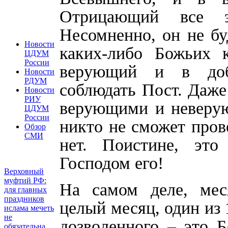
Отрицающий все э
Несомненно, он не бу
Новости
каких-либо Божьих 
ЦДУМ
России
верующий и в доб
Новости
РДУМ
соблюдать Пост. Даже
Новости
РИУ
верующими и неверую
ЦДУМ
России
никто не сможет пров
Обзор
СМИ
нет. Поистине, эт
Господом его!
Верховный
муфтий РФ:
На самом деле, мес
для главных
праздников
целый месяц, один из 
ислама мечеть
не
дозволенного – это 
обязательна