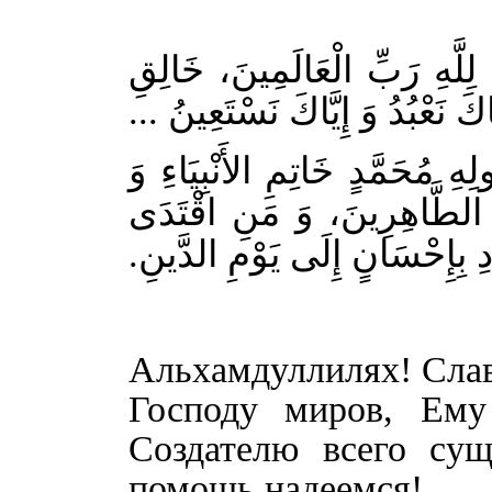
لِلَّهِ رَبِّ الْعَالَمِينَ، خَالِقِ
يَّاكَ نَعْبُدُ وَ إِيَّاكَ نَسْتَعِينُ
ِ مُحَمَّدٍ خَاتِمِ الأَنْبِيَاءِ وَ
َ الطَّاهِرِينَ، وَ مَنِ اقْتَدَى
ِ بِإِحْسَانٍ إِلَى يَوْمِ الدَّينِ
Альхамдуллилях! Сла
Господу миров, Ему
Создателю всего су
помощь надеемся!