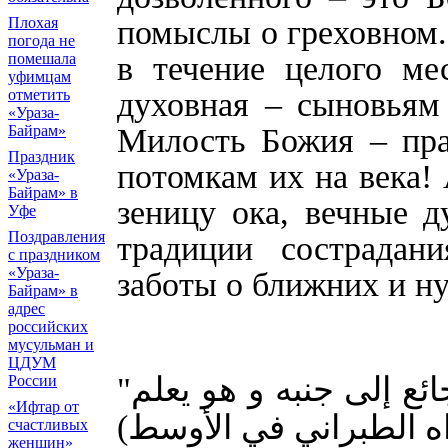
Плохая
помыслы о греховном.
погода не
помешала
в течение целого мес
уфимцам
отметить
духовная – сыновьям
«Ураза-
Байрам»
Милость Божия – пр
Праздник
потомкам их на века!
«Ураза-
Байрам» в
зеницу ока, вечные д
Уфе
Поздравления
традиции сострадани
с праздником
«Ураза-
заботы о ближних и н
Байрам» в
адрес
российских
мусульман и
ЦДУМ
"ئع إلى جنبه و هو يعلم
России
«Ифтар от
(ه الطبراني في الأوسط
счастливых
женщин»