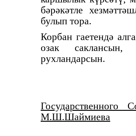
бәрәкәтле хезмәттә
булып тора.
Корбан гаетендә алг
озак саклансын, 
рухландарсын.
Государственного С
М.Ш.Шаймиева