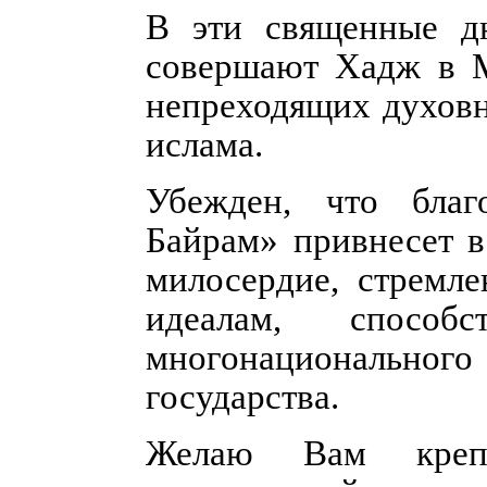
В эти священные д
совершают Хадж в М
непреходящих духовн
ислама.
Убежден, что благ
Байрам» привнесет 
милосердие, стремл
идеалам, способ
многонационально
государства.
Желаю Вам крепко