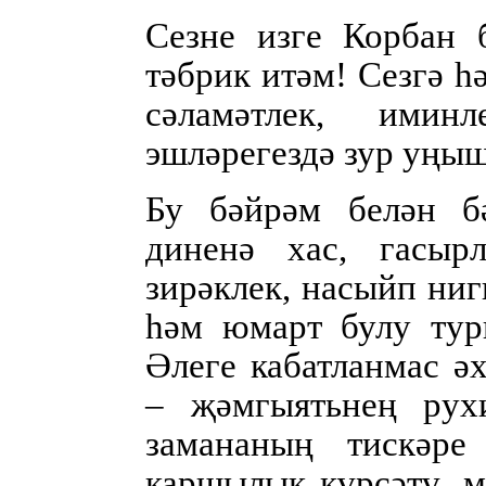
Сезне изге Корбан 
тәбрик итәм! Сезгә 
сәламәтлек, имин
эшләрегездә зур уңыш
Бу бәйрәм белән б
диненә хас, гасыр
зирәклек, насыйп ни
һәм юмарт булу тур
Әлеге кабатланмас ә
– җәмгыятьнең рух
замананың тискәре
каршылык күрсәтү, м