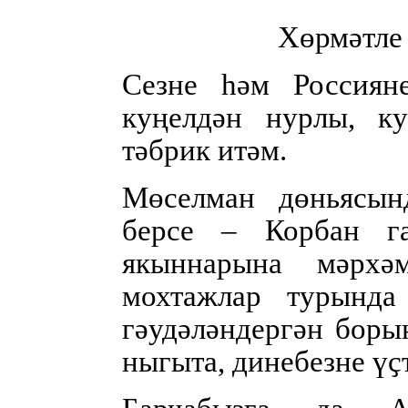
Хөрмәтле 
Сезне һәм Россиян
куңелдән нурлы, к
тәбрик итәм.
Мөселман дөньясын
берсе – Корбан га
якыннарына мәрхәм
мохтажлар турында
гәудәләндергән бор
ныгыта, динебезне үҫ