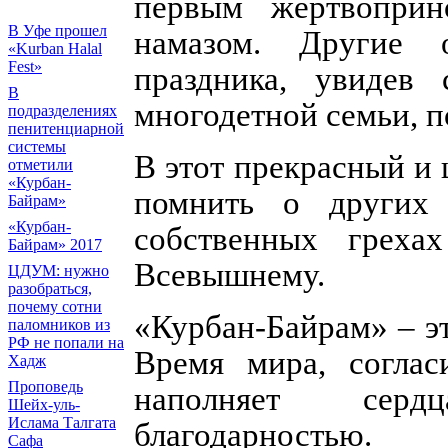
первым жертвоприн
В Уфе прошел
намазом. Другие 
«Kurban Halal
Fest»
праздника, увидев
В
многодетной семьи, 
подразделениях
пенитенциарной
системы
В этот прекрасный и
отметили
«Курбан-
помнить о других 
Байрам»
«Курбан-
собственных греха
Байрам» 2017
Всевышнему.
ЦДУМ: нужно
разобраться,
почему сотни
«Курбан-Байрам» – э
паломников из
РФ не попали на
Время мира, соглас
Хадж
Проповедь
наполняет серд
Шейх-уль-
Ислама Талгата
благодарностью.
Сафа