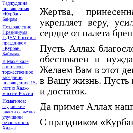
Таджуддина,
посвященная
Жертва, принесен
«Курбан-
Байрам»
укрепляет веру, уси
Поздравление
сердце от налета бре
Президиума
ЦДУМ России с
праздником
Пусть Аллах благосл
«Курбан-
Байрам»
обеспокоен и нужд
В Махачкале
состоялось
Желаем Вам в этот де
торжественное
заседание,
в Вашу жизнь. Пусть 
посвященное 15-
летию Хадж-
и достаток.
миссии России
Исмагилов:
Да примет Аллах наш
саудовские
власти серьезно
улучшили
С праздником «Курба
безопасность
Хаджа