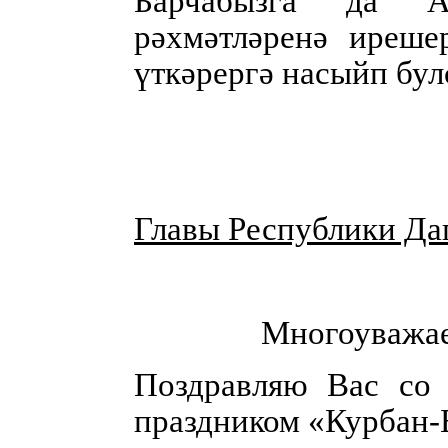
Барчабызга да Ал
рәхмәтләренә ирешер
үткәрергә насыйп бул
Главы Республики Даг
Многоуважае
Поздравляю Вас со
праздником «Курбан-