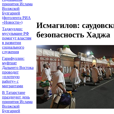
принятия Ислама
Волжской
Булгарией
(фотолента РИА
«Новости»)
Исмагилов: саудовск
Таджуддин:
безопасность Хаджа
мусульмане РФ
помогут властям
в развитии
социального
служения
Гарифуллин:
муфтият
Дальнего Востока
проводит
«плотную
работу» с
мигрантами
В Татарстане
празднуют день
принятия Ислама
Волжской
Булгарией