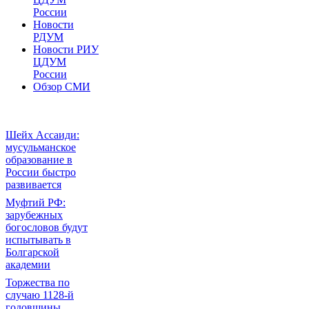
России
Новости
РДУМ
Новости РИУ
ЦДУМ
России
Обзор СМИ
Шейх Ассаиди:
мусульманское
образование в
России быстро
развивается
Муфтий РФ:
зарубежных
богословов будут
испытывать в
Болгарской
академии
Торжества по
случаю 1128-й
годовщины