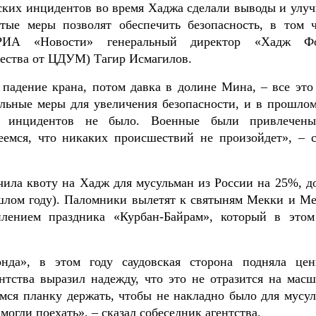
еских инцидентов во время Хаджа сделали выводы и улу
тые меры позволят обеспечить безопасность, в том ч
 РИА «Новости» генеральный директор «Хадж Ф
чества от ЦДУМ) Тагир Исмагилов.
 падение крана, потом давка в долине Мина, – все это
льные меры для увеличения безопасности, и в прошлом
х инцидентов не было. Военные были привлечен
еемся, что никаких происшествий не произойдет», – с
чила квоту на Хадж для мусульман из России на 25%, до
ошлом году). Паломники вылетят к святыням Мекки и М
плением праздника «Курбан-Байрам», который в этом
нда», в этом году саудовская сторона подняла це
нтства выразил надежду, что это не отразится на масш
мся планку держать, чтобы не накладно было для мусул
огли поехать», – сказал собеседник агентства.