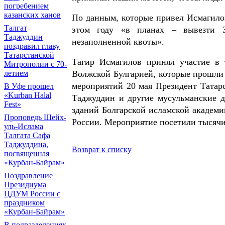
погребением
казанских ханов
По данным, которые привел Исмагило
Талгат
этом году «в планах – вывезти 3
Таджуддин
незаполненной квоты».
поздравил главу
Татарстанской
Тагир Исмагилов принял участие в
Митрополии с 70-
Волжской Булгарией, которые прошли 
летием
мероприятий 20 мая Президент Татар
В Уфе прошел
«Kurban Halal
Таджуддин и другие мусульманские д
Fest»
зданий Болгарской исламской академи
Проповедь Шейх-
России. Мероприятие посетили тысячи
уль-Ислама
Талгата Сафа
Таджуддина,
Возврат к списку
посвященная
«Курбан-Байрам»
Поздравление
Президиума
ЦДУМ России с
праздником
«Курбан-Байрам»
В подразделениях