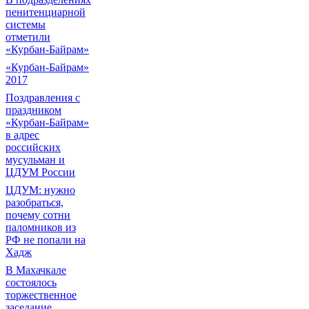
пенитенциарной
системы
отметили
«Курбан-Байрам»
«Курбан-Байрам»
2017
Поздравления с
праздником
«Курбан-Байрам»
в адрес
российских
мусульман и
ЦДУМ России
ЦДУМ: нужно
разобраться,
почему сотни
паломников из
РФ не попали на
Хадж
В Махачкале
состоялось
торжественное
заседание,