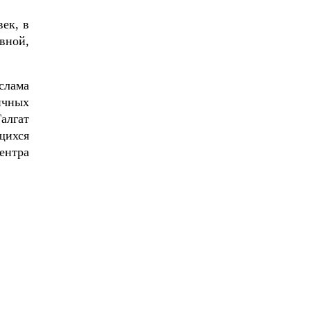
ек, в
вной,
слама
ичных
алгат
щихся
ентра