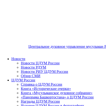
Центральное духовное управление мусульман 
Новости
Новости ЦДУМ России
Новости РДУМ
Новости РИУ ЦДУМ России
Обзор СМИ
ЦДУМ России
Справка о ЦДУМ России
Книга «Исторические очерки»
Книга «Мусульманское духовное собрание»
«Панорама Башкортостана» о ЦДУМ России
Награды ЦДУМ России
История ЦДУМ России в фотографиях