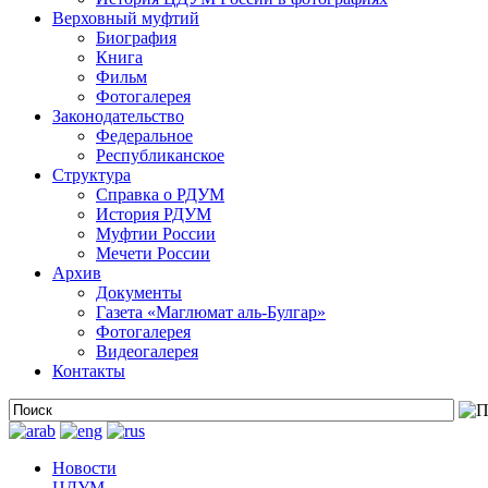
Верховный муфтий
Биография
Книга
Фильм
Фотогалерея
Законодательство
Федеральное
Республиканское
Структура
Справка о РДУМ
История РДУМ
Муфтии России
Мечети России
Архив
Документы
Газета «Маглюмат аль-Булгар»
Фотогалерея
Видеогалерея
Контакты
Новости
ЦДУМ