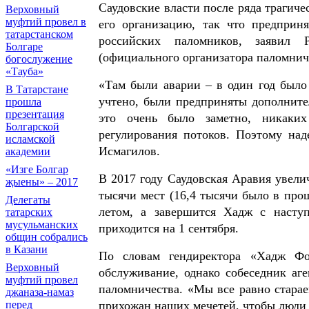
Саудовские власти после ряда трагич
Верховный
муфтий провел в
его организацию, так что предприня
татарстанском
российских паломников, заявил
Болгаре
(официального организатора паломни
богослужение
«Тауба»
«Там были аварии – в один год было
В Татарстане
учтено, были предприняты дополните
прошла
презентация
это очень было заметно, никаки
Болгарской
регулирования потоков. Поэтому над
исламской
Исмагилов.
академии
«Изге Болгар
В 2017 году Саудовская Аравия увели
җыены» – 2017
тысячи мест (16,4 тысячи было в пр
Делегаты
летом, а завершится Хадж с насту
татарских
мусульманских
приходится на 1 сентября.
общин собрались
в Казани
По словам гендиректора «Хадж Фо
Верховный
обслуживание, однако собеседник аге
муфтий провел
паломничества. «Мы все равно старае
джаназа-намаз
прихожан наших мечетей, чтобы люди м
перед