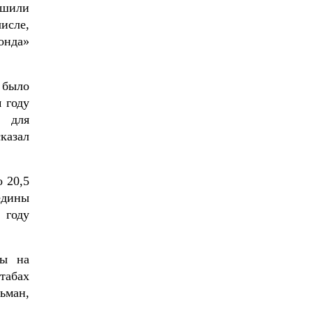
чшили
исле,
онда»
 было
 году
ы для
казал
 20,5
едины
 году
ны на
табах
ьман,