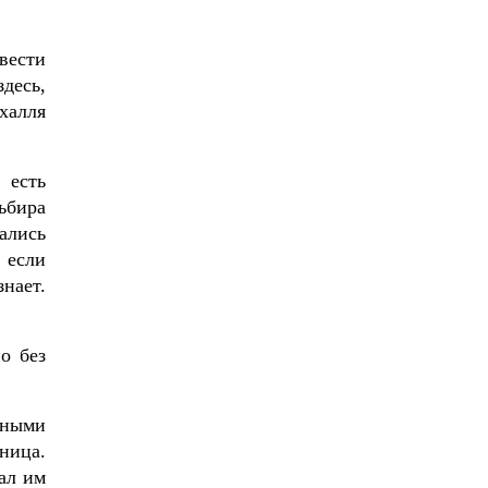
вести
десь,
халля
 есть
ьбира
ались
 если
знает.
о без
шными
ница.
ал им