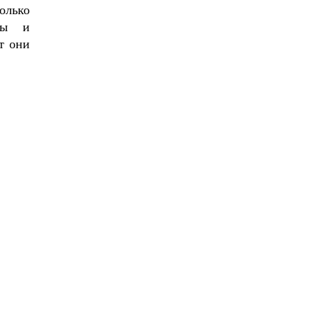
олько
уры и
т они