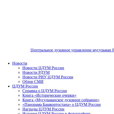
Центральное духовное управление мусульман 
Новости
Новости ЦДУМ России
Новости РДУМ
Новости РИУ ЦДУМ России
Обзор СМИ
ЦДУМ России
Справка о ЦДУМ России
Книга «Исторические очерки»
Книга «Мусульманское духовное собрание»
«Панорама Башкортостана» о ЦДУМ России
Награды ЦДУМ России
История ЦДУМ России в фотографиях