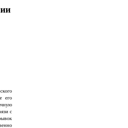
сии
ского
е его
ачную
язи с
рывок
венно