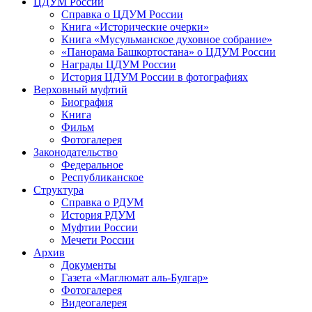
ЦДУМ России
Справка о ЦДУМ России
Книга «Исторические очерки»
Книга «Мусульманское духовное собрание»
«Панорама Башкортостана» о ЦДУМ России
Награды ЦДУМ России
История ЦДУМ России в фотографиях
Верховный муфтий
Биография
Книга
Фильм
Фотогалерея
Законодательство
Федеральное
Республиканское
Структура
Справка о РДУМ
История РДУМ
Муфтии России
Мечети России
Архив
Документы
Газета «Маглюмат аль-Булгар»
Фотогалерея
Видеогалерея