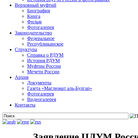
Верховный муфтий
Биография
Книга
Фильм
Фотогалерея
Законодательство
Федеральное
Республиканское
Структура
Справка о РДУМ
История РДУМ
Муфтии России
Мечети России
Архив
Документы
Газета «Маглюмат аль-Булгар»
Фотогалерея
Видеогалерея
Контакты
Заявление ЦДУМ Росси