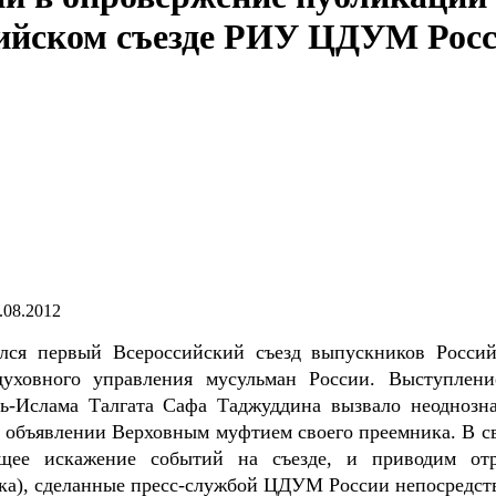
ийском съезде РИУ ЦДУМ Рос
.08.2012
ялся первый Всероссийский съезд выпускников Россий
духовного управления мусульман России. Выступлени
ь-Ислама Талгата Сафа Таджуддина вызвало неоднозн
б объявлении Верховным муфтием своего преемника. В св
ющее искажение событий на съезде, и приводим от
зыка), сделанные пресс-службой ЦДУМ России непосредст