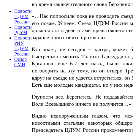
во время заключительного слова Верховног
Новости
«…Нас попросили пока не проводить съезд
ЦДУМ
России
его позже. Успеем. Съезд ЦДУМ России мы
Новости
должны стать делегатами предстоящего съе
РДУМ
заранее приготовить протоколы.
Новости
РИУ
ЦДУМ
Кто знает, не сегодня – завтра, может 
России
быстренько сменить Талгата Таджуддина.
Обзор
Крганова, еще 6-7 лет назад были так
СМИ
поговорить на эту тему, но он отверг. Тр
вдруг на съезде не удастся встретиться, он
Есть еще молодые кандидаты, но у них нед
Глупости все. Берегитесь. Не поддавайтес
Воли Всевышнего ничего не получится…»
Видно невооруженным глазом, что ме
новостными статьями некоторых общеро
Председатель ЦДУМ России прокомментиро