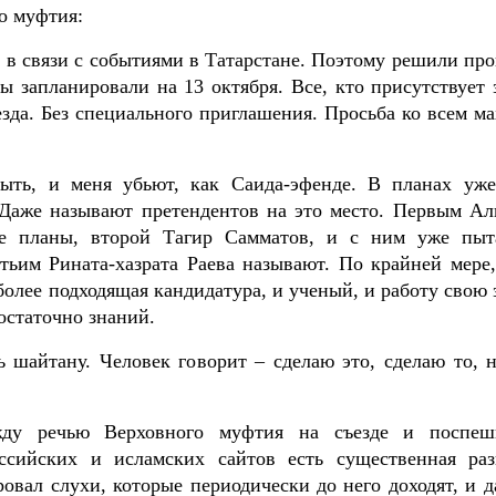
о муфтия:
 в связи с событиями в Татарстане. Поэтому решили про
 запланировали на 13 октября. Все, кто присутствует з
зда. Без специального приглашения. Просьба ко всем ма
быть, и меня убьют, как Саида-эфенде. В планах уже
 Даже называют претендентов на это место. Первым Ал
ие планы, второй Тагир Самматов, и с ним уже пыт
етьим Рината-хазрата Раева называют. По крайней мере,
 более подходящая кандидатура, и ученый, и работу свою 
остаточно знаний.
ь шайтану. Человек говорит – сделаю это, сделаю то, н
жду речью Верховного муфтия на съезде и поспе
ссийских и исламских сайтов есть существенная раз
вал слухи, которые периодически до него доходят, и д