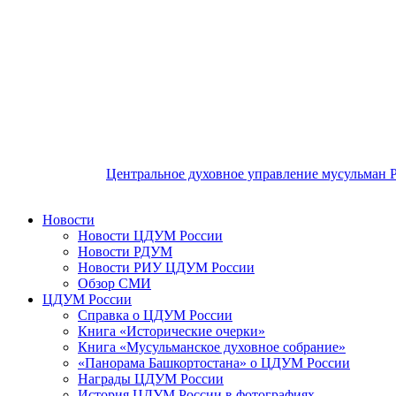
Центральное духовное управление мусульман 
Новости
Новости ЦДУМ России
Новости РДУМ
Новости РИУ ЦДУМ России
Обзор СМИ
ЦДУМ России
Справка о ЦДУМ России
Книга «Исторические очерки»
Книга «Мусульманское духовное собрание»
«Панорама Башкортостана» о ЦДУМ России
Награды ЦДУМ России
История ЦДУМ России в фотографиях