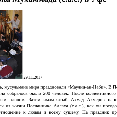
29.11.2017
ль, мусульмане мира праздновали «Маулид-ан-Наби». В П
на собралось около 200 человек. После коллективного 
сным пловом. Затем имам-хатыб Ахмад Ахмеров нап
 из жизни Посланника Аллаха (с.а.с.), как он преодо
 отношение к людям и всему сущему. На праздник п