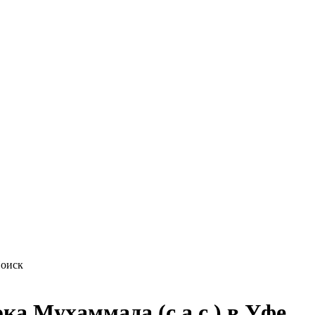
а Мухаммада (с.а.с.) в Уфе