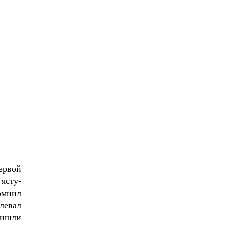
ервой
ясту-
омнил
левал
ришли