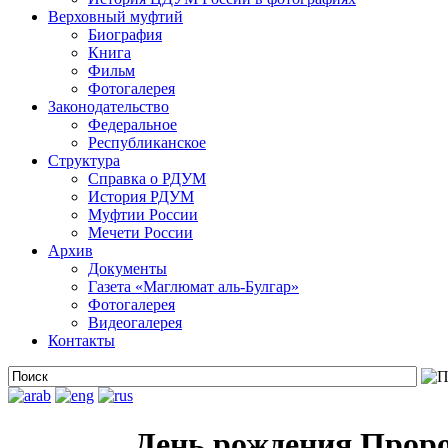
Верховный муфтий
Биография
Книга
Фильм
Фотогалерея
Законодательство
Федеральное
Республиканское
Структура
Справка о РДУМ
История РДУМ
Муфтии России
Мечети России
Архив
Документы
Газета «Маглюмат аль-Булгар»
Фотогалерея
Видеогалерея
Контакты
День рождения Пророк