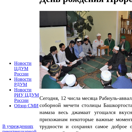
Новости
ЦДУМ
России
Новости
РДУМ
Новости
РИУ ЦДУМ
Сегодня, 12 числа месяца Рабиуль-авва
России
соборной мечети столицы Башкортоста
Обзор СМИ
намаза весь джамаат угощался вку
прихожанам некоторые важные моменты
трудности и сохранял самое доброе
В учреждениях
пенитенциарной