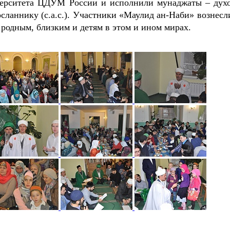
верситета ЦДУМ России и исполнили мунаджаты – дух
сланнику (с.а.с.). Участники «Маулид ан-Наби» вознесл
 родным, близким и детям в этом и ином мирах.