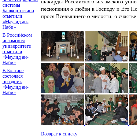
шакирды Российского исламского уни
системы
песнопения о любви к Господу и Его По
Башкортостана
прося Всевышнего о милости, о счастье
отметили
«Маулид ан-
Наби»
В Российском
исламском
университете
отметили
«Маулид ан-
Наби»
В Болгаре
состоялся
праздник
«Маулид ан-
Наби»
Возврат к списку