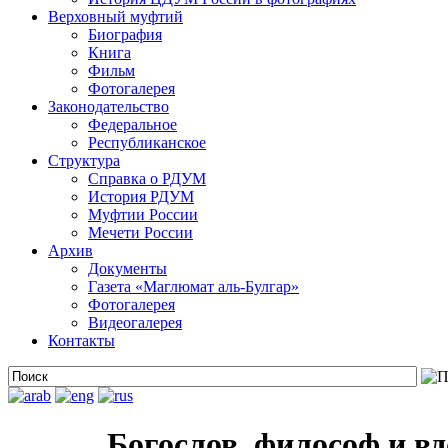
Верховный муфтий
Биография
Книга
Фильм
Фотогалерея
Законодательство
Федеральное
Республиканское
Структура
Справка о РДУМ
История РДУМ
Муфтии России
Мечети России
Архив
Документы
Газета «Маглюмат аль-Булгар»
Фотогалерея
Видеогалерея
Контакты
Богослов, философ и в