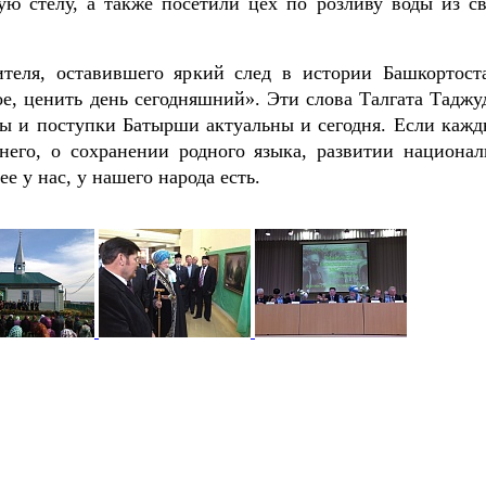
ую стелу, а также посетили цех по розливу воды из св
ителя, оставившего яркий след в истории Башкортост
ое, ценить день сегодняшний». Эти слова Талгата Таджу
яды и поступки Батырши актуальны и сегодня. Если кажд
него, о сохранении родного языка, развитии национал
е у нас, у нашего народа есть.