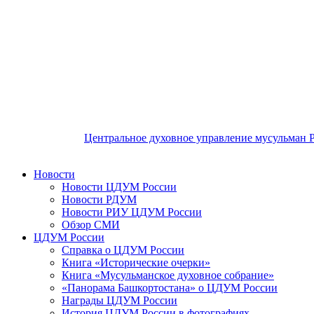
Центральное духовное управление мусульман 
Новости
Новости ЦДУМ России
Новости РДУМ
Новости РИУ ЦДУМ России
Обзор СМИ
ЦДУМ России
Справка о ЦДУМ России
Книга «Исторические очерки»
Книга «Мусульманское духовное собрание»
«Панорама Башкортостана» о ЦДУМ России
Награды ЦДУМ России
История ЦДУМ России в фотографиях