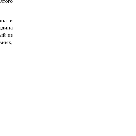
ятого
ана и
ддина
ый из
ьных,