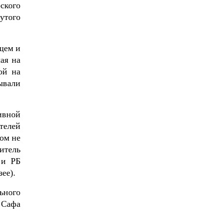
ского
утого
щем и
ая на
ой на
ывали
ивной
телей
ом не
итель
 и РБ
ее).
ьного
 Сафа