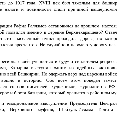
ть до 1917 года. XVIII век был тяжелым для башкир
ные налоги и повинности стали причиной вышеупомян
трации Рафил Галлямов остановился на прошлом, настоя
рой появился именно в деревне Верхнекарышево? Отвеч
ез этот населенный пункт проходила дорога, по котор
ысячи арестантов. Не случайно в народе эту дорогу наз
 региона своей ученостью и будучи свидетелем репресс
ама, Батырша выступил одним из идейных вдохнови
рию всей Башкирии. Но одержать верх над царским войск
 вошло в историю. Обо всем этом поведал замест
 член союзов писателей, художников, журналистов РФ
герое и бюста Батырши, который хранится в районном муз
 и эмоциональное выступление Председателя Централ
сии, Верховного муфтия, Шейхуль-Ислама Талгата