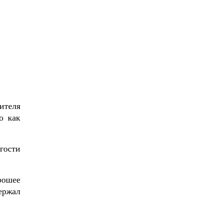
ителя
о как
гости
рошее
ержал