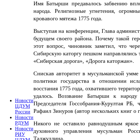
Имя Батырши предавалось забвению впло
народа. Религиозные угнетения, огром
кровавого мятежа 1775 года.
Выступая на конференции, Глава админис
будущем своего района. Почему такой ге
этот вопрос, чиновник заметил, что чер
Сибирскую каторгу пешком направлялись т
«Сибирская дорога», «Дорога каторжан».
Снискав авторитет в мусульманской умме
политики государства в отношении исл
восстания 1775 года, охватившего террито
удалось. Воззвание Батырши к народу
Новости
Председателя Госсобрания-Курултая РБ,
ЦДУМ
Рафаил Зинуров (автор нескольких книг о 
России
Новости
Никого не оставило равнодушным яркое
РДУМ
Новости
духовного управления мусульман Рос
РИУ
Таджуддина.
ЦДУМ