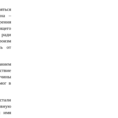
зяться
ина –
рения
ющего
 ради
роизм
сь от
анием
ствие
нчины
мог в
стали
евную
й имя