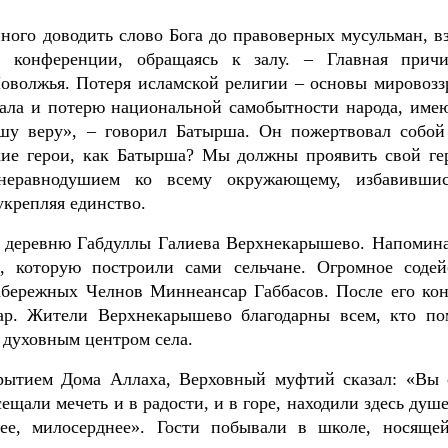
нного доводить слово Бога до правоверных мусульман, в
 конференции, обращаясь к залу. – Главная прич
Поволжья. Потеря исламской религии – основы мировозз
чала и потерю национальной самобытности народа, име
шу веру», – говорил Батырша. Он пожертвовал собой
такие герои, как Батырша? Мы должны проявить свой ге
неравнодушием ко всему окружающему, избавивши
укрепляя единство.
 деревню Габдуллы Галиева Верхнекарышево. Напомин
, которую построили сами сельчане. Огромное содей
Набережных Челнов Миннеансар Габбасов. После его ко
ар. Жители Верхнекарышево благодарны всем, кто по
т духовным центром села.
крытием Дома Аллаха, Верховный муфтий сказал: «Вы 
щали мечеть и в радости, и в горе, находили здесь душ
рее, милосерднее». Гости побывали в школе, носяще