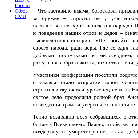
России
– Что заставило имама, богослова, призва
Обзор
СМИ
за оружие – спросил он у участников
насильственная христианизация народов 
и поведения наших отцов и дедов – озна
тысячелетнюю историю. «Не трогайте на
своего народа, ради веры. Где сегодня 
добрыми поступками и милосердием, 
разгульного образа жизни, пьянства, лени, 
Участники конференции посетили родную
о земляке стало открытие новой мечети
строительству оказал уроженец села из 
святое дело продолжил родной брат Анс
возведении храма и уверены, что он стане
Тепло поздравив всех собравшихся с от
ближе к Всевышнему. Важно, чтобы вы посе
поддержку и умиротворение, стали доб