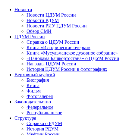
Новости
Новости ЦДУМ России
Новости РДУМ
Новости РИУ ЦДУМ России
Обзор СМИ
ЦДУМ России
Справка о ЦДУМ России
Книга «Исторические очерки»
Книга «Мусульманское духовное собрание»
«Панорама Башкортостана» о ЦДУМ России
Награды ЦДУМ России
История ЦДУМ России в фотографиях
Верховный муфтий
Биография
Книга
Фильм
Фотогалерея
Законодательство
Федеральное
Республиканское
Структура
Справка о РДУМ
История РДУМ
Муфтии России