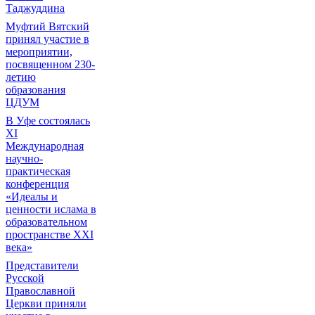
Таджуддина
Муфтий Вятский
принял участие в
мероприятии,
посвященном 230-
летию
образования
ЦДУМ
В Уфе состоялась
XI
Международная
научно-
практическая
конференция
«Идеалы и
ценности ислама в
образовательном
пространстве XXI
века»
Представители
Русской
Православной
Церкви приняли