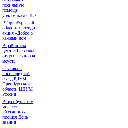
посильную
помощь
участникам СВО
В Оренбургской
области проходит
акция «Добро в
каждый дом»
В районном
центре Беляевка
открылась новая
мечеть
Состоялся
внеочередной
съезд РДУМ
Оренбургской
области ЦДУМ
России
В оренбургском
медресе
«Хусаиния»
прошел День
знаний