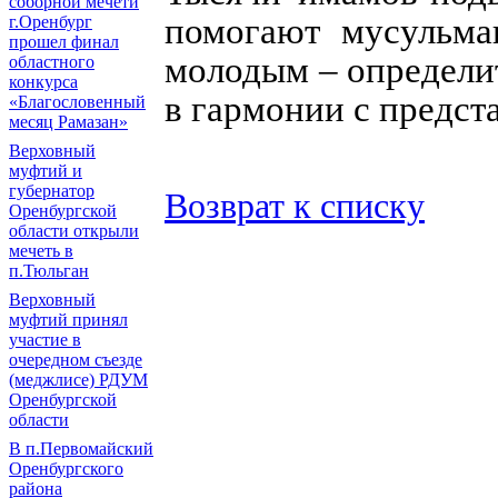
соборной мечети
помогают мусульма
г.Оренбург
прошел финал
молодым – определи
областного
конкурса
в гармонии с предст
«Благословенный
месяц Рамазан»
Верховный
муфтий и
губернатор
Возврат к списку
Оренбургской
области открыли
мечеть в
п.Тюльган
Верховный
муфтий принял
участие в
очередном съезде
(меджлисе) РДУМ
Оренбургской
области
В п.Первомайский
Оренбургского
района