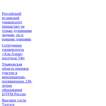
Российский
исламский
университет
прирастает не
только духовными
людьми, но и
новыми зданиями
Сотрудники
университета
«Аль-Азхар»
посетили Уфу
Ульяновская
область приняла
участие в
мероприятиях,
посвященных 230-
летию
образования
ЦДУМ России
Высокие гости
Талгата