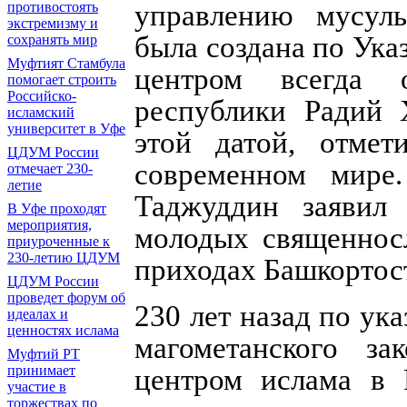
управлению мусул
противостоять
экстремизму и
была создана по Ука
сохранять мир
Муфтият Стамбула
центром всегда о
помогает строить
Российско-
республики Радий 
исламский
университет в Уфе
этой датой, отмет
ЦДУМ России
современном мире
отмечает 230-
летие
Таджуддин заявил 
В Уфе проходят
мероприятия,
молодых священносл
приуроченные к
230-летию ЦДУМ
приходах Башкортос
ЦДУМ России
проведет форум об
230 лет назад по ук
идеалах и
ценностях ислама
магометанского за
Муфтий РТ
принимает
центром ислама в 
участие в
торжествах по