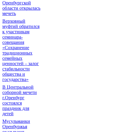
Оренбургской
области открылась
мечеть
Верховный
муфтий обратился
к участникам
семинара-
совещания
«Сохранение
традиционных
семейных
ценностей – залог
стабильности
общества и
государства»
В Центральной
соборной мечети
г.Оренбург
состоялся
праздник для
детей
Мусульманки
Оренбуржья
оказывают