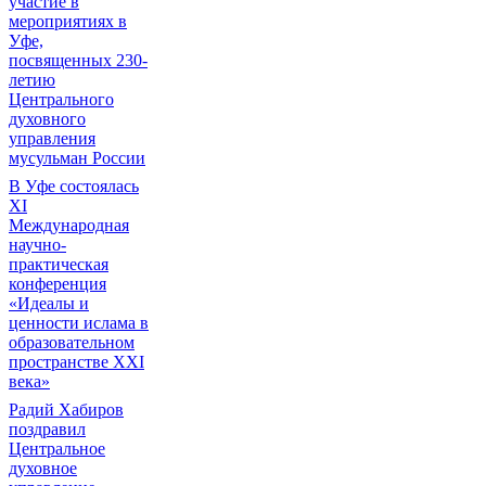
участие в
мероприятиях в
Уфе,
посвященных 230-
летию
Центрального
духовного
управления
мусульман России
В Уфе состоялась
XI
Международная
научно-
практическая
конференция
«Идеалы и
ценности ислама в
образовательном
пространстве XXI
века»
Радий Хабиров
поздравил
Центральное
духовное