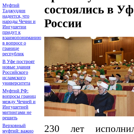
Муфтий
состоялись в У
Таджуддин
надеется, что
России
народы Чечни и
Ингушетии
придут к
взаимопониманию
в вопросе о
границе
республик
В Уфе построят
новые здания
Российского
исламского
университета
Муфтий РФ:
вопросы границ
между Чечней и
Ингушетией
митингами не
решить
Верховный
230 лет исполни
муфтий: важно