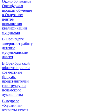
Около 60 имамов
Оренбуржья
прошли обучение
в Окружном
центре
повышения
квалификации
мусульман
В Оренбурге
завершают работу
детские
мусульманские
лагеря
В Оренбургской
области прошли
совместные
форумы
представителей
госструктур и
исламского
духовенства
В медресе
«Хусаиния»
открыты курсы