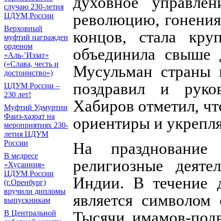
духовное управлен
случаю 230-летия
революцию, гонения
ЦДУМ России
Верховный
концов, стала кру
муфтий награжден
орденом
объединила свыше 
«Аль-’Иззат»
(«Слава, честь и
Мусульман страны
достоинство»)
поздравил и руков
ЦДУМ России –
230 лет!
Хабиров отметил, чт
Муфтий Удмуртии
Фаиз-хазрат на
ориентиры и укрепля
мероприятиях 230-
летия ЦДУМ
России
На празднование
В медресе
религиозные деяте
«Хусаиния»
ЦДУМ России
Индии. В течение
(г.Оренбург)
вручили дипломы
является символом 
выпускникам
Тысячи имамов-под
В Центральной