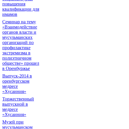
повышения
квалификации для
имамов
Семинар на тему
«Взаимодействие
органов власти и
мусульманских
организаций по
профилактике
экстремизма в
полиэтничном
обществе» прошел
в Оренбуржье
Выпуск-2014 в
оренбургском
медресе
«Хусаиния»
Торжественный
выпускной в
медресе
«Хусаиния»
Музей при
мусульманском