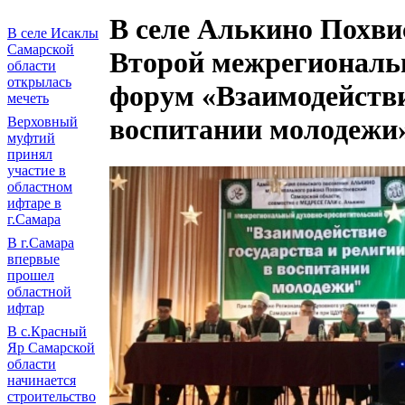
В селе Алькино Похви
В селе Исаклы
Самарской
Второй межрегиональ
области
открылась
форум «Взаимодействи
мечеть
воспитании молодежи
Верховный
муфтий
принял
участие в
областном
ифтаре в
г.Самара
В г.Самара
впервые
прошел
областной
ифтар
В с.Красный
Яр Самарской
области
начинается
строительство