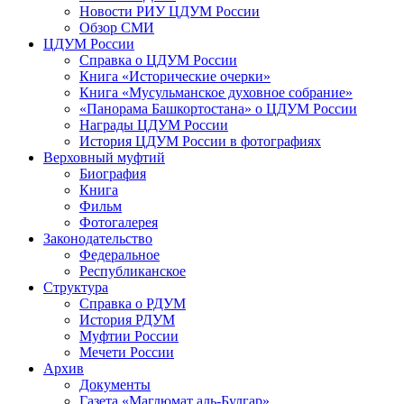
Новости РИУ ЦДУМ России
Обзор СМИ
ЦДУМ России
Справка о ЦДУМ России
Книга «Исторические очерки»
Книга «Мусульманское духовное собрание»
«Панорама Башкортостана» о ЦДУМ России
Награды ЦДУМ России
История ЦДУМ России в фотографиях
Верховный муфтий
Биография
Книга
Фильм
Фотогалерея
Законодательство
Федеральное
Республиканское
Структура
Справка о РДУМ
История РДУМ
Муфтии России
Мечети России
Архив
Документы
Газета «Маглюмат аль-Булгар»