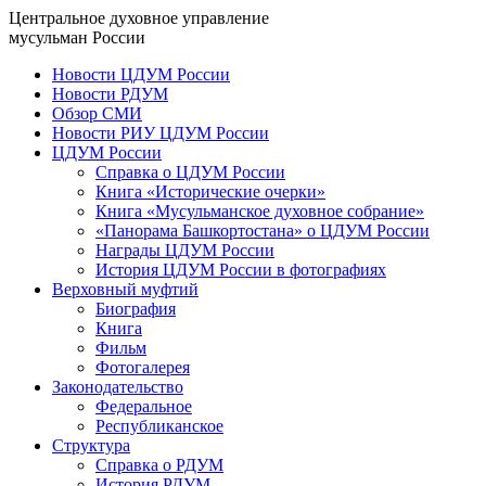
Центральное духовное управление
мусульман России
Новости ЦДУМ России
Новости РДУМ
Обзор СМИ
Новости РИУ ЦДУМ России
ЦДУМ России
Справка о ЦДУМ России
Книга «Исторические очерки»
Книга «Мусульманское духовное собрание»
«Панорама Башкортостана» о ЦДУМ России
Награды ЦДУМ России
История ЦДУМ России в фотографиях
Верховный муфтий
Биография
Книга
Фильм
Фотогалерея
Законодательство
Федеральное
Республиканское
Структура
Справка о РДУМ
История РДУМ