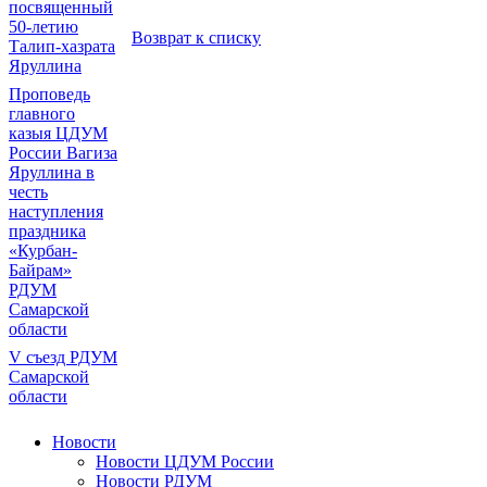
посвященный
50-летию
Возврат к списку
Талип-хазрата
Яруллина
Проповедь
главного
казыя ЦДУМ
России Вагиза
Яруллина в
честь
наступления
праздника
«Курбан-
Байрам»
РДУМ
Самарской
области
V съезд РДУМ
Самарской
области
Новости
Новости ЦДУМ России
Новости РДУМ