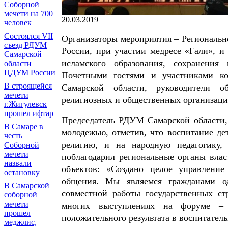
Соборной
мечети на 700
20.03.2019
человек
Состоялся VII
Организаторы мероприятия – Региональ
съезд РДУМ
России, при участии медресе «Гали», и
Самарской
исламского образования, сохранения
области
ЦДУМ России
Почетными гостями и участниками ко
В строящейся
Самарской области, руководители об
мечети
религиозных и общественных организаци
г.Жигулевск
прошел ифтар
Председатель РДУМ Самарской области,
В Самаре в
молодежью, отметив, что воспитание дет
честь
религию, и на народную педагогику,
Соборной
мечети
поблагодарил региональные органы влас
назвали
объектов: «Создано целое управлени
остановку
общения. Мы являемся гражданами о
В Самарской
совместной работы государственных с
соборной
мечети
многих выступлениях на форуме – 
прошел
положительного результата в воспитатель
меджлис,