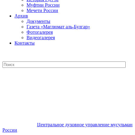
Муфтии России
Мечети России
Архив
Документы
Газета «Маглюмат аль-Булгар»
Фотогалерея
Видеогалерея
Контакты
Центральное духовное управление
мусульман России
Центральное духовное управление мусульман
России