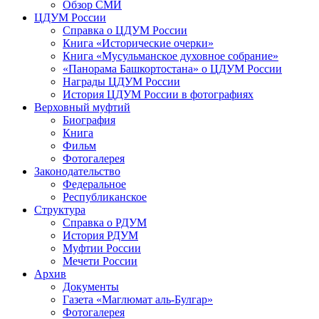
Обзор СМИ
ЦДУМ России
Справка о ЦДУМ России
Книга «Исторические очерки»
Книга «Мусульманское духовное собрание»
«Панорама Башкортостана» о ЦДУМ России
Награды ЦДУМ России
История ЦДУМ России в фотографиях
Верховный муфтий
Биография
Книга
Фильм
Фотогалерея
Законодательство
Федеральное
Республиканское
Структура
Справка о РДУМ
История РДУМ
Муфтии России
Мечети России
Архив
Документы
Газета «Маглюмат аль-Булгар»
Фотогалерея