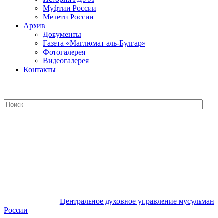
Муфтии России
Мечети России
Архив
Документы
Газета «Маглюмат аль-Булгар»
Фотогалерея
Видеогалерея
Контакты
Центральное духовное управление
мусульман России
Центральное духовное управление мусульман
России