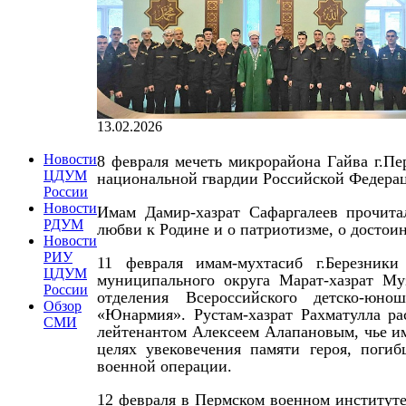
13.02.2026
Новости
8 февраля мечеть микрорайона Гайва г.П
ЦДУМ
национальной гвардии Российской Федера
России
Новости
Имам Дамир-хазрат Сафаргалеев прочитал
РДУМ
любви к Родине и о патриотизме, о досто
Новости
РИУ
11 февраля имам-мухтасиб г.Березники
ЦДУМ
муниципального округа Марат-хазрат Му
России
отделения Всероссийского детско-юнош
Обзор
«Юнармия». Рустам-хазрат Рахматулла ра
СМИ
лейтенантом Алексеем Алапановым, чье и
целях увековечения памяти героя, поги
военной операции.
12 февраля в Пермском военном институт