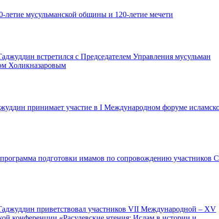
0-летие мусульманской общины и 120-летие мечети
аджуддин встретился с Председателем Управления мусульман
ом Холикназаровым
жуддин принимает участие в I Международном форуме исламск
программа подготовки имамов по сопровождению участников 
Таджуддин приветствовал участников VII Международной – XV
кой конференции «Расулевские чтения: Ислам в истории и