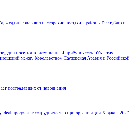
аджуддин совершил пасторские поездки в районы Республики
жуддин посетил торжественный приём в честь 100-летия
тношений между Королевством Саудовская Аравия и Российско
ает пострадавших от наводнения
adeal продолжат сотрудничество при организации Хаджа в 2027