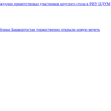
джуддин приветствовал участников круглого стола в РИУ ЦДУМ
блики Башкортостан торжественно открыли новую мечеть