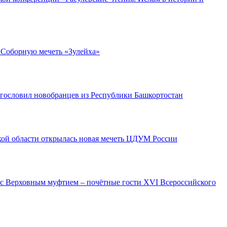
 Соборную мечеть «Зулейха»
гословил новобранцев из Республики Башкортостан
кой области открылась новая мечеть ЦДУМ России
с Верховным муфтием – почётные гости XVI Всероссийского