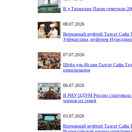
В д Татарские Парзи отметили 20
08.07.2026
Верховный муфтий Талгат Сафа Т
Узбекистана, муфтием Нуриддин
07.07.2026
Шейх-уль-Ислам Талгат Сафа Тад
цивилизации
06.07.2026
В РИУ ЦДУМ России стартовала 
членов их семей
03.07.2026
Верховный муфтий Талгат Сафа 
Всероссийской научно-практичес