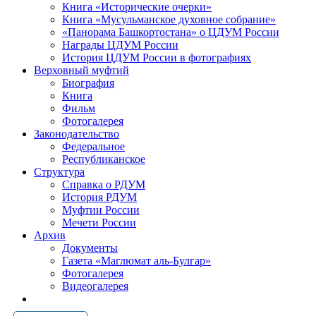
Книга «Исторические очерки»
Книга «Мусульманское духовное собрание»
«Панорама Башкортостана» о ЦДУМ России
Награды ЦДУМ России
История ЦДУМ России в фотографиях
Верховный муфтий
Биография
Книга
Фильм
Фотогалерея
Законодательство
Федеральное
Республиканское
Структура
Справка о РДУМ
История РДУМ
Муфтии России
Мечети России
Архив
Документы
Газета «Маглюмат аль-Булгар»
Фотогалерея
Видеогалерея