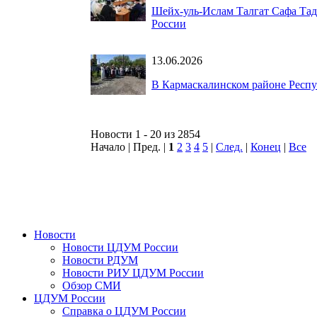
Шейх-уль-Ислам Талгат Сафа Та
России
13.06.2026
В Кармаскалинском районе Респу
Новости 1 - 20 из 2854
Начало | Пред. |
1
2
3
4
5
|
След.
|
Конец
|
Все
Новости
Новости ЦДУМ России
Новости РДУМ
Новости РИУ ЦДУМ России
Обзор СМИ
ЦДУМ России
Справка о ЦДУМ России