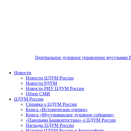
Центральное духовное управление мусульман 
Новости
Новости ЦДУМ России
Новости РДУМ
Новости РИУ ЦДУМ России
Обзор СМИ
ЦДУМ России
Справка о ЦДУМ России
Книга «Исторические очерки»
Книга «Мусульманское духовное собрание»
«Панорама Башкортостана» о ЦДУМ России
Награды ЦДУМ России
История ЦДУМ России в фотографиях