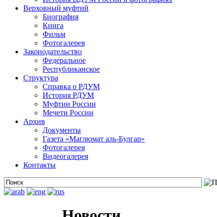
Верховный муфтий
Биография
Книга
Фильм
Фотогалерея
Законодательство
Федеральное
Республиканское
Структура
Справка о РДУМ
История РДУМ
Муфтии России
Мечети России
Архив
Документы
Газета «Маглюмат аль-Булгар»
Фотогалерея
Видеогалерея
Контакты
Новости