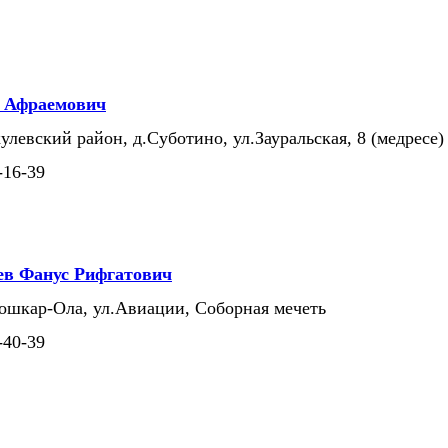
т Афраемович
улевский район, д.Суботино, ул.Зауральская, 8 (медресе)
-16-39
ев Фанус Рифгатович
Йошкар-Ола, ул.Авиации, Соборная мечеть
-40-39