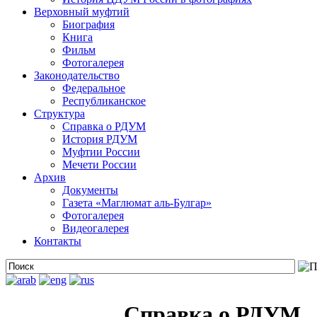
Верховный муфтий
Биография
Книга
Фильм
Фотогалерея
Законодательство
Федеральное
Республиканское
Структура
Справка о РДУМ
История РДУМ
Муфтии России
Мечети России
Архив
Документы
Газета «Маглюмат аль-Булгар»
Фотогалерея
Видеогалерея
Контакты
Справка о РДУМ