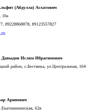
льфит (Абдулла) Асхатович
, 10а
877, 89228868878, 89123557827
.ru
д
Давыдов Ислям Ибрагимович
цкий район, с.Бестянка, ул.Центральная, 164
вар Арипович
л.Екатерининская, 62в