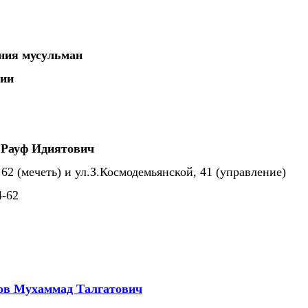
ения мусульман
сии
 Рауф Идиятович
 62 (мечеть) и ул.З.Космодемьянской, 41 (управление)
34-62
ов Мухаммад Талгатович