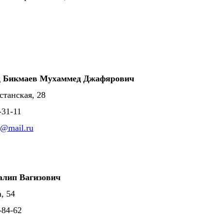
д
Бикмаев Мухаммед Джафярович
станская, 28
-31-11
@mail.ru
алип Вагизович
, 54
1-84-62