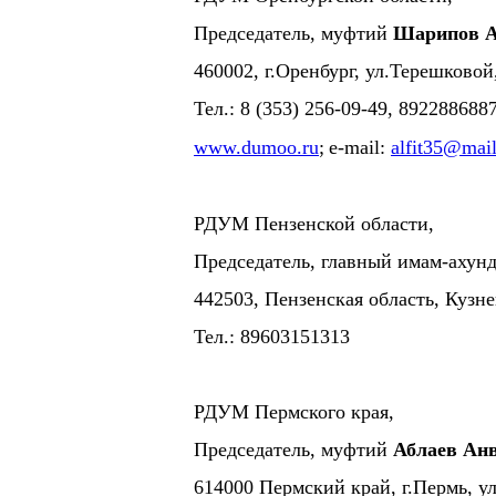
Председатель, муфтий
Шарипов А
460002, г.Оренбург, ул.Терешковой
Тел.: 8 (353) 256-09-49, 89228868
www.dumoo.ru
;
e-mail:
alfit35@mail
РДУМ Пензенской области,
Председатель, главный имам-ахун
442503, Пензенская область, Кузне
Тел.: 89603151313
РДУМ Пермского края,
Председатель, муфтий
Аблаев Ан
614000 Пермский край, г.Пермь, у