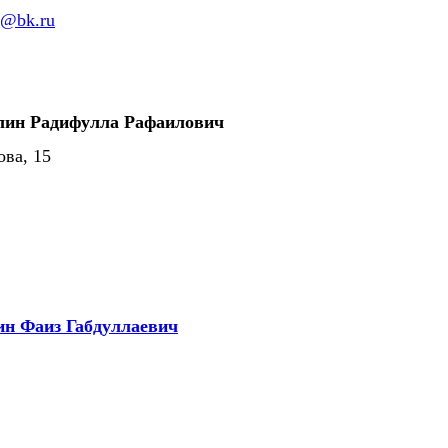
o@bk.ru
лин Радифулла Рафаилович
ова, 15
н Фаиз Габдуллаевич