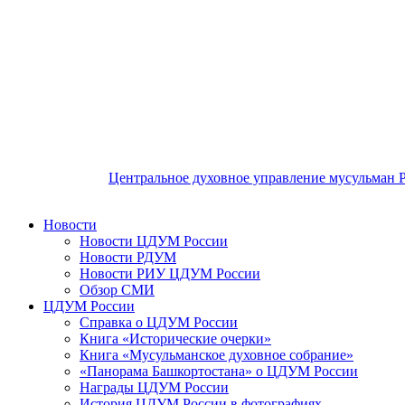
Центральное духовное управление мусульман 
Новости
Новости ЦДУМ России
Новости РДУМ
Новости РИУ ЦДУМ России
Обзор СМИ
ЦДУМ России
Справка о ЦДУМ России
Книга «Исторические очерки»
Книга «Мусульманское духовное собрание»
«Панорама Башкортостана» о ЦДУМ России
Награды ЦДУМ России
История ЦДУМ России в фотографиях