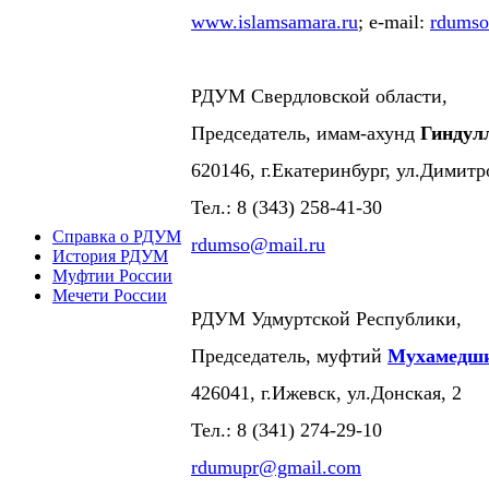
www.islamsamara.ru
; e-mail:
rdums
РДУМ Свердловской области,
Председатель, имам-ахунд
Гиндул
620146, г.Екатеринбург, ул.Димитр
Тел.: 8 (343) 258-41-30
Справка о РДУМ
rdumso@mail.ru
История РДУМ
Муфтии России
Мечети России
РДУМ Удмуртской Республики,
Председатель, муфтий
Мухамедши
426041, г.Ижевск, ул.Донская, 2
Тел.: 8 (341) 274-29-10
rdumupr@gmail.com