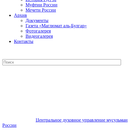
Муфтии России
Мечети России
Архив
Документы
Газета «Маглюмат аль-Булгар»
Фотогалерея
Видеогалерея
Контакты
Центральное духовное управление
мусульман России
Центральное духовное управление мусульман
России