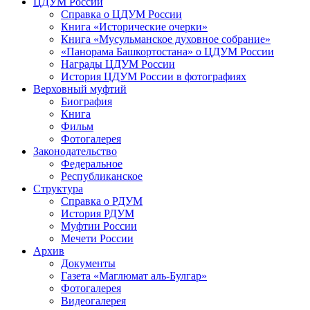
ЦДУМ России
Справка о ЦДУМ России
Книга «Исторические очерки»
Книга «Мусульманское духовное собрание»
«Панорама Башкортостана» о ЦДУМ России
Награды ЦДУМ России
История ЦДУМ России в фотографиях
Верховный муфтий
Биография
Книга
Фильм
Фотогалерея
Законодательство
Федеральное
Республиканское
Структура
Справка о РДУМ
История РДУМ
Муфтии России
Мечети России
Архив
Документы
Газета «Маглюмат аль-Булгар»
Фотогалерея
Видеогалерея