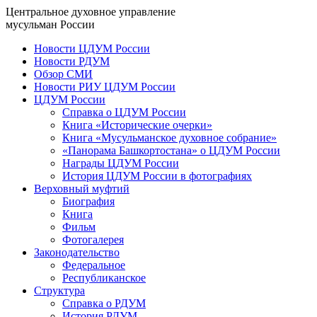
Центральное духовное управление
мусульман России
Новости ЦДУМ России
Новости РДУМ
Обзор СМИ
Новости РИУ ЦДУМ России
ЦДУМ России
Справка о ЦДУМ России
Книга «Исторические очерки»
Книга «Мусульманское духовное собрание»
«Панорама Башкортостана» о ЦДУМ России
Награды ЦДУМ России
История ЦДУМ России в фотографиях
Верховный муфтий
Биография
Книга
Фильм
Фотогалерея
Законодательство
Федеральное
Республиканское
Структура
Справка о РДУМ
История РДУМ