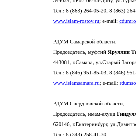
344024, г.Ростов-на-Дону, ул.Турке
Тел.: 8 (863) 264-05-20, 8 (863) 264
www.islam-rostov.ru
; e-mail:
cdumro
РДУМ Самарской области,
Председатель, муфтий
Яруллин Т
443081, г.Самара, ул.Старый Загора
Тел.: 8 (846) 951-85-03, 8 (846) 95
www.islamsamara.ru
; e-mail:
rdums
РДУМ Свердловской области,
Председатель, имам-ахунд
Гиндул
620146, г.Екатеринбург, ул.Димитр
Тел.: 8 (343) 258-41-30