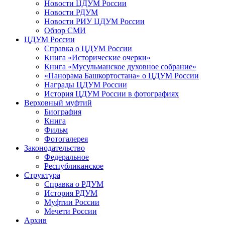
Новости ЦДУМ России
Новости РДУМ
Новости РИУ ЦДУМ России
Обзор СМИ
ЦДУМ России
Справка о ЦДУМ России
Книга «Исторические очерки»
Книга «Мусульманское духовное собрание»
«Панорама Башкортостана» о ЦДУМ России
Награды ЦДУМ России
История ЦДУМ России в фотографиях
Верховный муфтий
Биография
Книга
Фильм
Фотогалерея
Законодательство
Федеральное
Республиканское
Структура
Справка о РДУМ
История РДУМ
Муфтии России
Мечети России
Архив