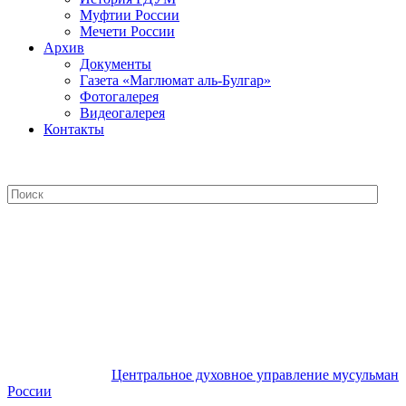
Муфтии России
Мечети России
Архив
Документы
Газета «Маглюмат аль-Булгар»
Фотогалерея
Видеогалерея
Контакты
Центральное духовное управление
мусульман России
Центральное духовное управление мусульман
России