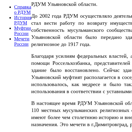
РДУМ Ульяновской области.
Справка
о РДУМ
До 2002 года РДУМ осуществляло деятельн
История
стал вести работу по возврату имуществ
РДУМ
Муфтии
собственность мусульманского сообщест
России
Ульяновской области было передано зда
Мечети
религиозное до 1917 года.
России
Благодаря усилиям федеральных властей, 
помощи Россельхозбанка, представителей
здание было восстановлено. Сейчас зд
Ульяновский муфтият располагается в сосед
использовалось, как медресе и было т
использования в соответствии с уставными
В настоящее время РДУМ Ульяновской обл
110 местных мусульманских религиозных 
имеют более чем столетнюю историю и вне
назначения. Это мечети в г.Димитровград, 