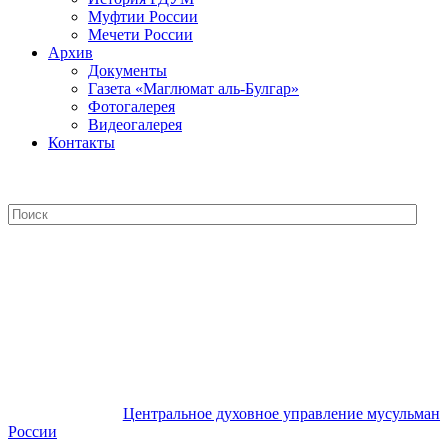
Муфтии России
Мечети России
Архив
Документы
Газета «Маглюмат аль-Булгар»
Фотогалерея
Видеогалерея
Контакты
Центральное духовное управление
мусульман России
Центральное духовное управление мусульман
России