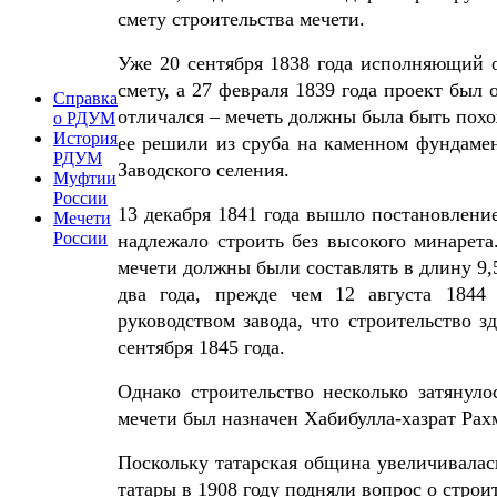
смету строительства мечети.
Уже 20 сентября 1838 года исполняющий о
смету, а 27 февраля 1839 года проект бы
Справка
отличался – мечеть должны была быть похож
о РДУМ
История
ее решили из сруба на каменном фундамен
РДУМ
Заводского селения.
Муфтии
России
13 декабря 1841 года вышло постановление
Мечети
России
надлежало строить без высокого минарета
мечети должны были составлять в длину 9,5
два года, прежде чем 12 августа 184
руководством завода, что строительство з
сентября 1845 года.
Однако строительство несколько затянуло
мечети был назначен Хабибулла-хазрат Рах
Поскольку татарская община увеличивалас
татары в 1908 году подняли вопрос о строи