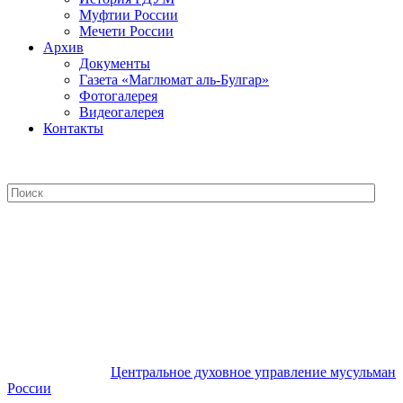
Муфтии России
Мечети России
Архив
Документы
Газета «Маглюмат аль-Булгар»
Фотогалерея
Видеогалерея
Контакты
Центральное духовное управление
мусульман России
Центральное духовное управление мусульман
России