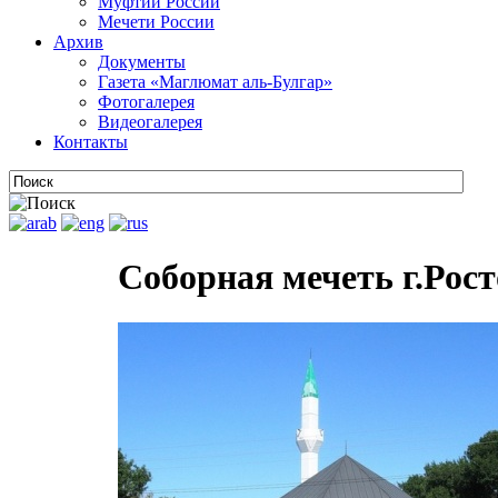
Муфтии России
Мечети России
Архив
Документы
Газета «Маглюмат аль-Булгар»
Фотогалерея
Видеогалерея
Контакты
Соборная мечеть г.Рос