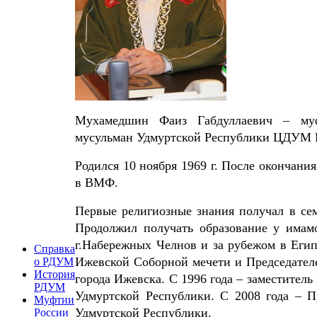
Мухамедшин Фаиз Габдуллаевич – муфт
мусульман Удмуртской Республики ЦДУМ 
Родился 10 ноября 1969 г. После окончани
в ВМФ.
Первые религиозные знания получал в сем
Продолжил получать образование у имамо
г.Набережных Челнов и за рубежом в Егип
Справка
Ижевской Соборной мечети и Председател
о РДУМ
История
города Ижевска. С 1996 года – заместител
РДУМ
Удмуртской Республики. С 2008 года – П
Муфтии
Удмуртской Республики.
России