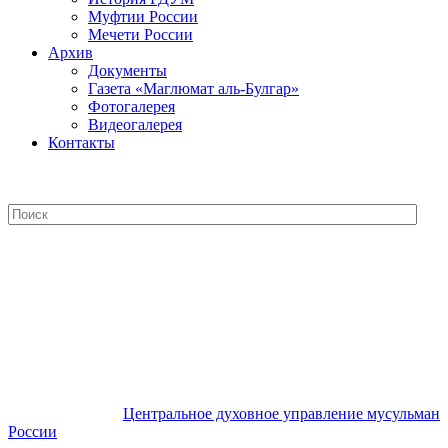
Муфтии России
Мечети России
Архив
Документы
Газета «Маглюмат аль-Булгар»
Фотогалерея
Видеогалерея
Контакты
Центральное духовное управление
мусульман России
Центральное духовное управление мусульман
России