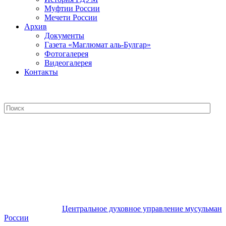
Муфтии России
Мечети России
Архив
Документы
Газета «Маглюмат аль-Булгар»
Фотогалерея
Видеогалерея
Контакты
Центральное духовное управление
мусульман России
Центральное духовное управление мусульман
России