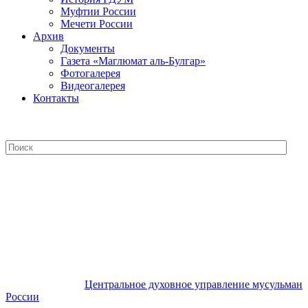
Муфтии России
Мечети России
Архив
Документы
Газета «Маглюмат аль-Булгар»
Фотогалерея
Видеогалерея
Контакты
Центральное духовное управление
мусульман России
Центральное духовное управление мусульман
России