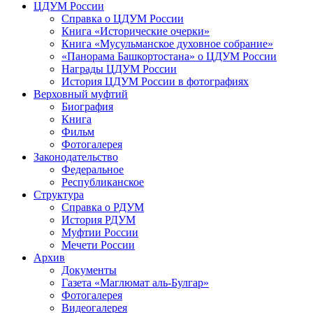
ЦДУМ России
Справка о ЦДУМ России
Книга «Исторические очерки»
Книга «Мусульманское духовное собрание»
«Панорама Башкортостана» о ЦДУМ России
Награды ЦДУМ России
История ЦДУМ России в фотографиях
Верховный муфтий
Биография
Книга
Фильм
Фотогалерея
Законодательство
Федеральное
Республиканское
Структура
Справка о РДУМ
История РДУМ
Муфтии России
Мечети России
Архив
Документы
Газета «Маглюмат аль-Булгар»
Фотогалерея
Видеогалерея