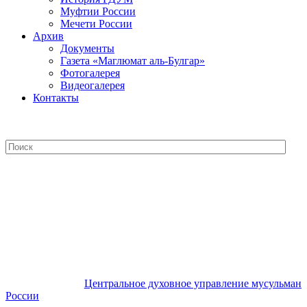
Муфтии России
Мечети России
Архив
Документы
Газета «Маглюмат аль-Булгар»
Фотогалерея
Видеогалерея
Контакты
Центральное духовное управление
мусульман России
Центральное духовное управление мусульман
России