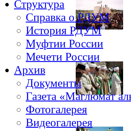
Структура
Справка о РДУМ
История РДУМ
Муфтии России
Мечети России
Архив
Документы
Газета «Маглюмат ал
Фотогалерея
Видеогалерея