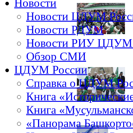
Новости
Новости ЦДУМ Росс
Новости РДУМ
Новости РИУ ЦДУМ 
Обзор СМИ
ЦДУМ России
Справка о ЦДУМ Ро
Книга «Исторические
Книга «Мусульманско
«Панорама Башкорто