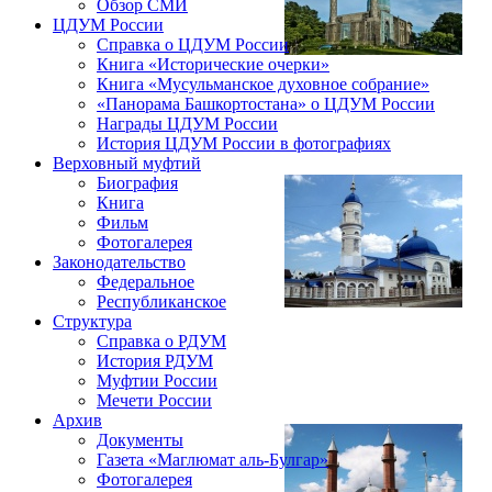
Обзор СМИ
ЦДУМ России
Справка о ЦДУМ России
Книга «Исторические очерки»
Книга «Мусульманское духовное собрание»
«Панорама Башкортостана» о ЦДУМ России
Награды ЦДУМ России
История ЦДУМ России в фотографиях
Верховный муфтий
Биография
Книга
Фильм
Фотогалерея
Законодательство
Федеральное
Республиканское
Структура
Справка о РДУМ
История РДУМ
Муфтии России
Мечети России
Архив
Документы
Газета «Маглюмат аль-Булгар»
Фотогалерея