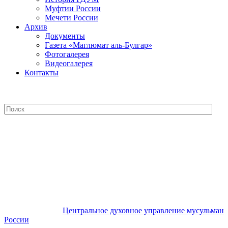
Муфтии России
Мечети России
Архив
Документы
Газета «Маглюмат аль-Булгар»
Фотогалерея
Видеогалерея
Контакты
Центральное духовное управление
мусульман России
Центральное духовное управление мусульман
России