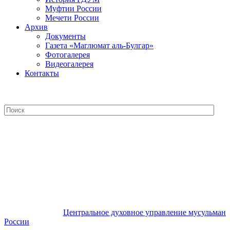
Муфтии России
Мечети России
Архив
Документы
Газета «Маглюмат аль-Булгар»
Фотогалерея
Видеогалерея
Контакты
Центральное духовное управление
мусульман России
Центральное духовное управление мусульман
России