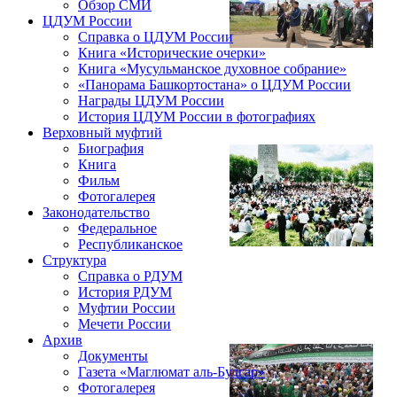
Обзор СМИ
ЦДУМ России
Справка о ЦДУМ России
Книга «Исторические очерки»
Книга «Мусульманское духовное собрание»
«Панорама Башкортостана» о ЦДУМ России
Награды ЦДУМ России
История ЦДУМ России в фотографиях
Верховный муфтий
Биография
Книга
Фильм
Фотогалерея
Законодательство
Федеральное
Республиканское
Структура
Справка о РДУМ
История РДУМ
Муфтии России
Мечети России
Архив
Документы
Газета «Маглюмат аль-Булгар»
Фотогалерея