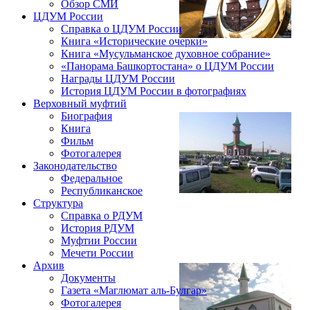
Обзор СМИ
ЦДУМ России
Справка о ЦДУМ России
Книга «Исторические очерки»
Книга «Мусульманское духовное собрание»
«Панорама Башкортостана» о ЦДУМ России
Награды ЦДУМ России
История ЦДУМ России в фотографиях
Верховный муфтий
Биография
Книга
Фильм
Фотогалерея
Законодательство
Федеральное
Республиканское
Структура
Справка о РДУМ
История РДУМ
Муфтии России
Мечети России
Архив
Документы
Газета «Маглюмат аль-Булгар»
Фотогалерея