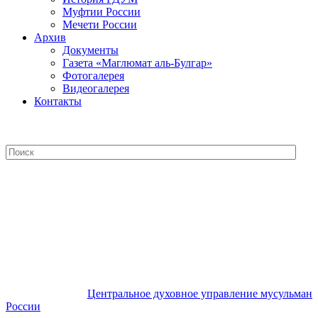
Муфтии России
Мечети России
Архив
Документы
Газета «Маглюмат аль-Булгар»
Фотогалерея
Видеогалерея
Контакты
Центральное духовное управление
мусульман России
Центральное духовное управление мусульман
России