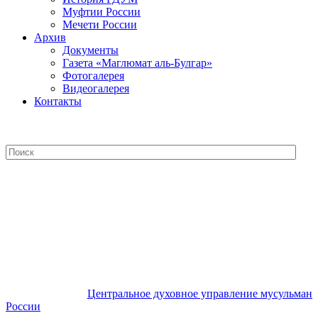
Муфтии России
Мечети России
Архив
Документы
Газета «Маглюмат аль-Булгар»
Фотогалерея
Видеогалерея
Контакты
Центральное духовное управление
мусульман России
Центральное духовное управление мусульман
России