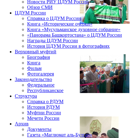
Новости РИУ ЦДУМ России
Обзор СМИ
ЦДУМ России
Справка о ЦДУМ России
Книга «Исторические очерки»
Книга «Мусульманское духовное собрание»
«Панорама Башкортостана» о ЦДУМ России
Награды ЦДУМ России
История ЦДУМ России в фотографиях
Верховный муфтий
Биография
Книга
Фильм
Фотогалерея
Законодательство
Федеральное
Республиканское
Структура
Справка о РДУМ
История РДУМ
Муфтии России
Мечети России
Архив
Документы
Газета «Маглюмат аль-Булгар»