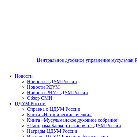
Центральное духовное управление мусульман 
Новости
Новости ЦДУМ России
Новости РДУМ
Новости РИУ ЦДУМ России
Обзор СМИ
ЦДУМ России
Справка о ЦДУМ России
Книга «Исторические очерки»
Книга «Мусульманское духовное собрание»
«Панорама Башкортостана» о ЦДУМ России
Награды ЦДУМ России
История ЦДУМ России в фотографиях