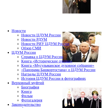
Новости
Новости ЦДУМ России
Новости РДУМ
Новости РИУ ЦДУМ России
Обзор СМИ
ЦДУМ России
Справка о ЦДУМ России
Книга «Исторические очерки»
Книга «Мусульманское духовное собрание»
«Панорама Башкортостана» о ЦДУМ России
Награды ЦДУМ России
История ЦДУМ России в фотографиях
Верховный муфтий
Биография
Книга
Фильм
Фотогалерея
Законодательство