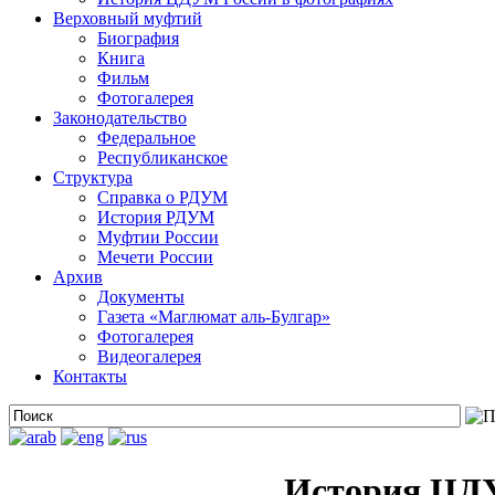
Верховный муфтий
Биография
Книга
Фильм
Фотогалерея
Законодательство
Федеральное
Республиканское
Структура
Справка о РДУМ
История РДУМ
Муфтии России
Мечети России
Архив
Документы
Газета «Маглюмат аль-Булгар»
Фотогалерея
Видеогалерея
Контакты
История ЦДУ