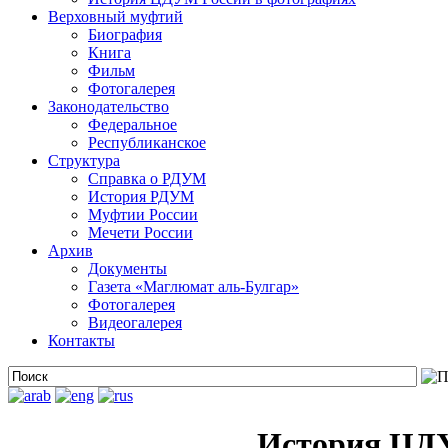
Верховный муфтий
Биография
Книга
Фильм
Фотогалерея
Законодательство
Федеральное
Республиканское
Структура
Справка о РДУМ
История РДУМ
Муфтии России
Мечети России
Архив
Документы
Газета «Маглюмат аль-Булгар»
Фотогалерея
Видеогалерея
Контакты
История ЦДУ