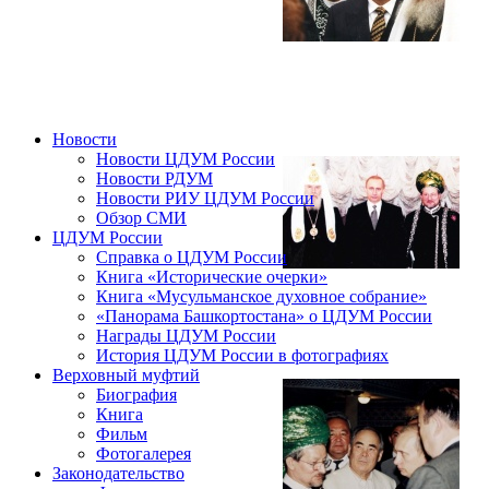
Новости
Новости ЦДУМ России
Новости РДУМ
Новости РИУ ЦДУМ России
Обзор СМИ
ЦДУМ России
Справка о ЦДУМ России
Книга «Исторические очерки»
Книга «Мусульманское духовное собрание»
«Панорама Башкортостана» о ЦДУМ России
Награды ЦДУМ России
История ЦДУМ России в фотографиях
Верховный муфтий
Биография
Книга
Фильм
Фотогалерея
Законодательство