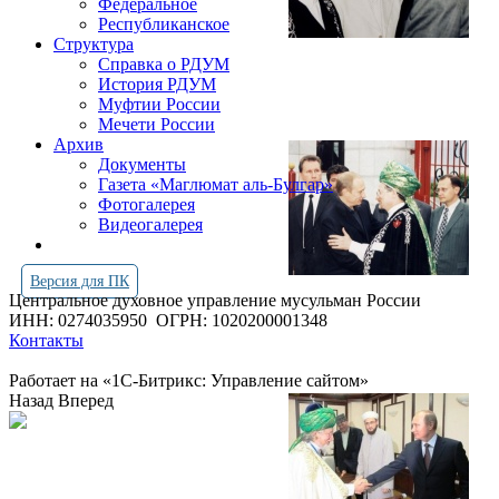
Федеральное
Республиканское
Структура
Справка о РДУМ
История РДУМ
Муфтии России
Мечети России
Архив
Документы
Газета «Маглюмат аль-Булгар»
Фотогалерея
Видеогалерея
Версия для ПК
Центральное духовное управление мусульман России
ИНН: 0274035950
ОГРН: 1020200001348
Контакты
Работает на «1С-Битрикс: Управление сайтом»
Назад
Вперед