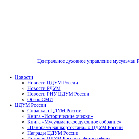
Центральное духовное управление мусульман 
Новости
Новости ЦДУМ России
Новости РДУМ
Новости РИУ ЦДУМ России
Обзор СМИ
ЦДУМ России
Справка о ЦДУМ России
Книга «Исторические очерки»
Книга «Мусульманское духовное собрание»
«Панорама Башкортостана» о ЦДУМ России
Награды ЦДУМ России
История ЦДУМ России в фотографиях