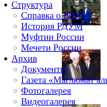
Структура
Справка о РДУМ
История РДУМ
Муфтии России
Мечети России
Архив
Документы
Газета «Маглюмат ал
Фотогалерея
Видеогалерея