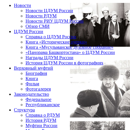
Новости
Новости ЦДУМ России
Новости РДУМ
Новости РИУ ЦДУМ России
Обзор СМИ
ЦДУМ России
Справка о ЦДУМ России
Книга «Исторические очерки»
Книга «Мусульманское духовное собрание»
«Панорама Башкортостана» о ЦДУМ России
Награды ЦДУМ России
История ЦДУМ России в фотографиях
Верховный муфтий
Биография
Книга
Фильм
Фотогалерея
Законодательство
Федеральное
Республиканское
Структура
Справка о РДУМ
История РДУМ
Муфтии России