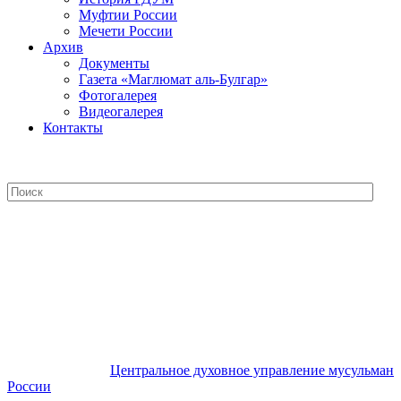
Муфтии России
Мечети России
Архив
Документы
Газета «Маглюмат аль-Булгар»
Фотогалерея
Видеогалерея
Контакты
Центральное духовное управление
мусульман России
Центральное духовное управление мусульман
России