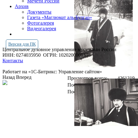
Мечети России
Архив
Документы
Газета «Маглюмат аль-Булгар»
Фотогалерея
Видеогалерея
Версия для ПК
Центральное духовное управление мусульман России
ИНН: 0274035950
ОГРН: 1020200001348
Контакты
Работает на «1С-Битрикс: Управление сайтом»
Назад
Вперед
Просмотров всего:
4261319
Посетителей сегодня:
1546
Посетителей в онлайн:
17