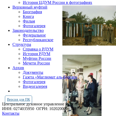
История ЦДУМ России в фотографиях
Верховный муфтий
Биография
Книга
Фильм
Фотогалерея
Законодательство
Федеральное
Республиканское
Структура
Справка о РДУМ
История РДУМ
Муфтии России
Мечети России
Архив
Документы
Газета «Маглюмат аль-Булгар»
Фотогалерея
Видеогалерея
Версия для ПК
Центральное духовное управление мусульман России
ИНН: 0274035950
ОГРН: 1020200001348
Контакты