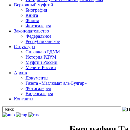
Верховный муфтий
Биография
Книга
Фильм
Фотогалерея
Законодательство
Федеральное
Республиканское
Структура
Справка о РДУМ
История РДУМ
Муфтии России
Мечети России
Архив
Документы
Газета «Маглюмат аль-Булгар»
Фотогалерея
Видеогалерея
Контакты
Биография Та