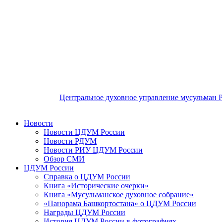
Центральное духовное управление мусульман 
Новости
Новости ЦДУМ России
Новости РДУМ
Новости РИУ ЦДУМ России
Обзор СМИ
ЦДУМ России
Справка о ЦДУМ России
Книга «Исторические очерки»
Книга «Мусульманское духовное собрание»
«Панорама Башкортостана» о ЦДУМ России
Награды ЦДУМ России
История ЦДУМ России в фотографиях