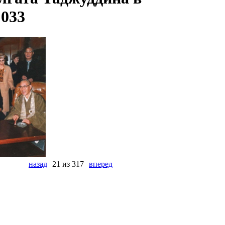
 033
назад
21 из 317
вперед