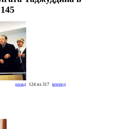
 145
назад
124 из 317
вперед