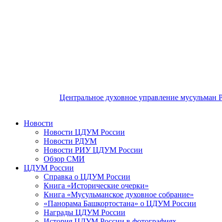
Центральное духовное управление мусульман 
Новости
Новости ЦДУМ России
Новости РДУМ
Новости РИУ ЦДУМ России
Обзор СМИ
ЦДУМ России
Справка о ЦДУМ России
Книга «Исторические очерки»
Книга «Мусульманское духовное собрание»
«Панорама Башкортостана» о ЦДУМ России
Награды ЦДУМ России
История ЦДУМ России в фотографиях