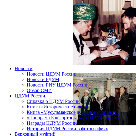
Новости
Новости ЦДУМ России
Новости РДУМ
Новости РИУ ЦДУМ России
Обзор СМИ
ЦДУМ России
Справка о ЦДУМ России
Книга «Исторические очерки»
Книга «Мусульманское духовное собрание»
«Панорама Башкортостана» о ЦДУМ России
Награды ЦДУМ России
История ЦДУМ России в фотографиях
Верховный муфтий