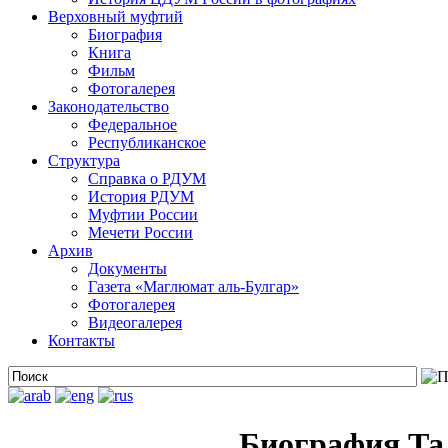
Верховный муфтий
Биография
Книга
Фильм
Фотогалерея
Законодательство
Федеральное
Республиканское
Структура
Справка о РДУМ
История РДУМ
Муфтии России
Мечети России
Архив
Документы
Газета «Маглюмат аль-Булгар»
Фотогалерея
Видеогалерея
Контакты
Биография Та