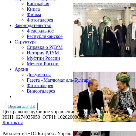
Биография
Книга
Фильм
Фотогалерея
Законодательство
Федеральное
Республиканское
Структура
Справка о РДУМ
История РДУМ
Муфтии России
Мечети России
Архив
Документы
Газета «Маглюмат аль-Булгар»
Фотогалерея
Видеогалерея
Версия для ПК
Центральное духовное управление мусульман России
ИНН: 0274035950
ОГРН: 1020200001348
Контакты
Работает на «1С-Битрикс: Управление сайтом»