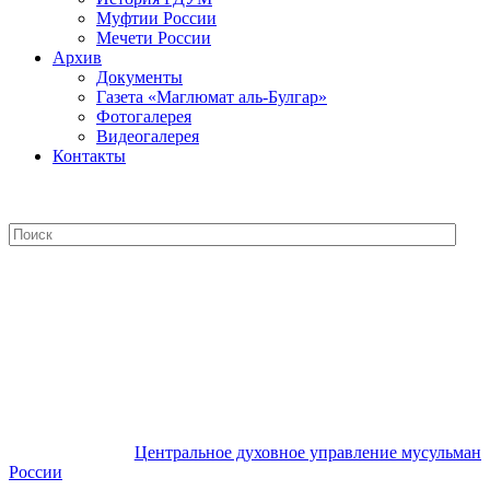
Муфтии России
Мечети России
Архив
Документы
Газета «Маглюмат аль-Булгар»
Фотогалерея
Видеогалерея
Контакты
Центральное духовное управление
мусульман России
Центральное духовное управление мусульман
России