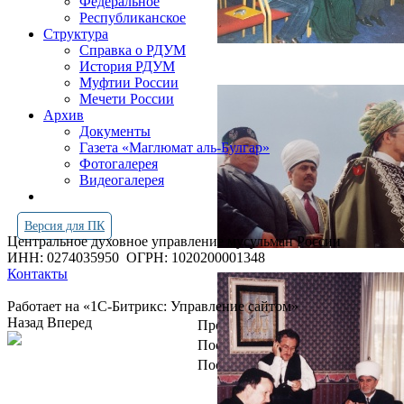
Федеральное
Республиканское
Структура
Справка о РДУМ
История РДУМ
Муфтии России
Мечети России
Архив
Документы
Газета «Маглюмат аль-Булгар»
Фотогалерея
Видеогалерея
Версия для ПК
Центральное духовное управление мусульман России
ИНН: 0274035950
ОГРН: 1020200001348
Контакты
Работает на «1С-Битрикс: Управление сайтом»
Назад
Вперед
Просмотров всего:
4246694
Посетителей сегодня:
3708
Посетителей в онлайн:
23