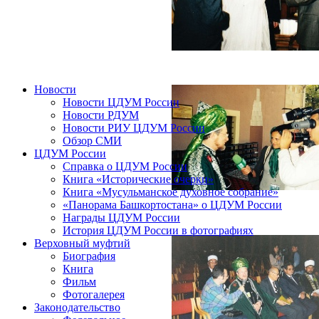
Новости
Новости ЦДУМ России
Новости РДУМ
Новости РИУ ЦДУМ России
Обзор СМИ
ЦДУМ России
Справка о ЦДУМ России
Книга «Исторические очерки»
Книга «Мусульманское духовное собрание»
«Панорама Башкортостана» о ЦДУМ России
Награды ЦДУМ России
История ЦДУМ России в фотографиях
Верховный муфтий
Биография
Книга
Фильм
Фотогалерея
Законодательство