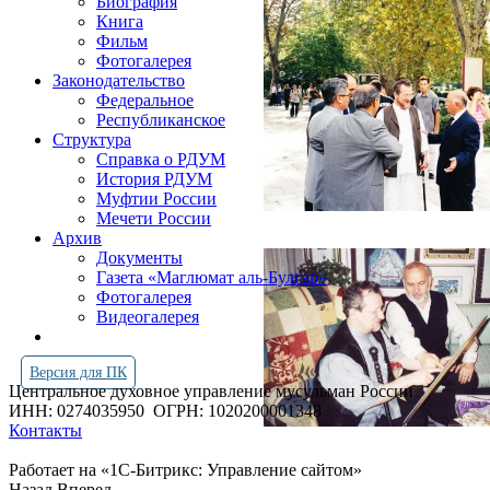
Биография
Книга
Фильм
Фотогалерея
Законодательство
Федеральное
Республиканское
Структура
Справка о РДУМ
История РДУМ
Муфтии России
Мечети России
Архив
Документы
Газета «Маглюмат аль-Булгар»
Фотогалерея
Видеогалерея
Версия для ПК
Центральное духовное управление мусульман России
ИНН: 0274035950
ОГРН: 1020200001348
Контакты
Работает на «1С-Битрикс: Управление сайтом»
Назад
Вперед