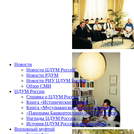
Новости
Новости ЦДУМ России
Новости РДУМ
Новости РИУ ЦДУМ России
Обзор СМИ
ЦДУМ России
Справка о ЦДУМ России
Книга «Исторические очерки»
Книга «Мусульманское духовное собрание»
«Панорама Башкортостана» о ЦДУМ России
Награды ЦДУМ России
История ЦДУМ России в фотографиях
Верховный муфтий