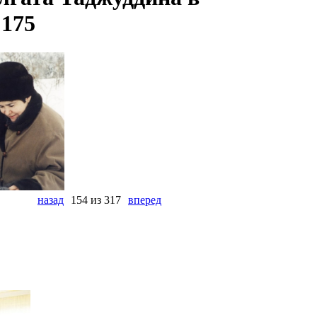
 175
назад
154 из 317
вперед