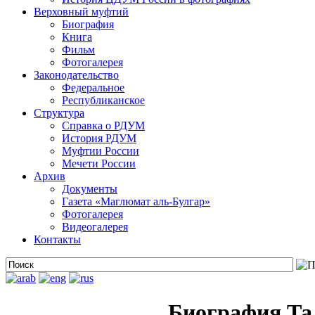
Верховный муфтий
Биография
Книга
Фильм
Фотогалерея
Законодательство
Федеральное
Республиканское
Структура
Справка о РДУМ
История РДУМ
Муфтии России
Мечети России
Архив
Документы
Газета «Маглюмат аль-Булгар»
Фотогалерея
Видеогалерея
Контакты
Биография Та