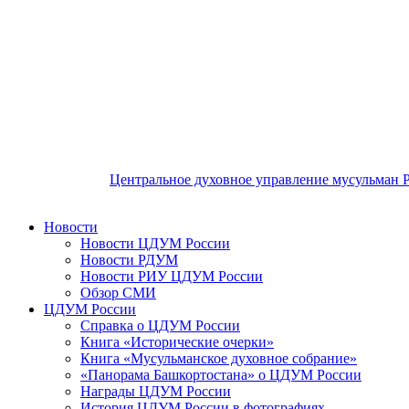
Центральное духовное управление мусульман 
Новости
Новости ЦДУМ России
Новости РДУМ
Новости РИУ ЦДУМ России
Обзор СМИ
ЦДУМ России
Справка о ЦДУМ России
Книга «Исторические очерки»
Книга «Мусульманское духовное собрание»
«Панорама Башкортостана» о ЦДУМ России
Награды ЦДУМ России
История ЦДУМ России в фотографиях