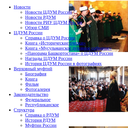
Новости
Новости ЦДУМ России
Новости РДУМ
Новости РИУ ЦДУМ России
Обзор СМИ
ЦДУМ России
Справка о ЦДУМ России
Книга «Исторические очерки»
Книга «Мусульманское духовное собрание»
«Панорама Башкортостана» о ЦДУМ России
Награды ЦДУМ России
История ЦДУМ России в фотографиях
Верховный муфтий
Биография
Книга
Фильм
Фотогалерея
Законодательство
Федеральное
Республиканское
Структура
Справка о РДУМ
История РДУМ
Муфтии России