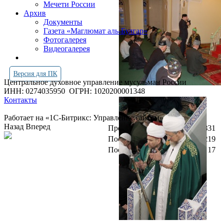
Мечети России
Архив
Документы
Газета «Маглюмат аль-Булгар»
Фотогалерея
Видеогалерея
Версия для ПК
Центральное духовное управление мусульман России
ИНН: 0274035950
ОГРН: 1020200001348
Контакты
Работает на «1С-Битрикс: Управление сайтом»
Назад
Вперед
Просмотров всего:
4249831
Посетителей сегодня:
219
Посетителей в онлайн:
17