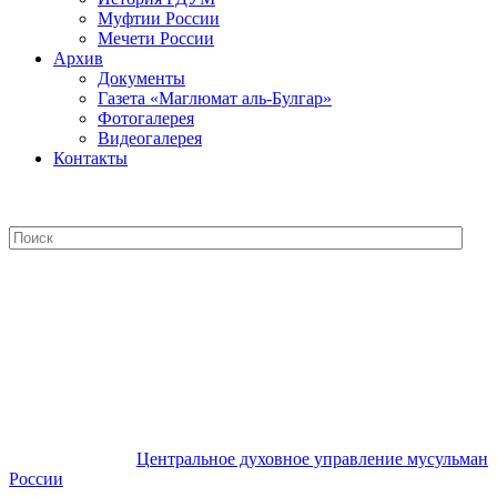
Муфтии России
Мечети России
Архив
Документы
Газета «Маглюмат аль-Булгар»
Фотогалерея
Видеогалерея
Контакты
Центральное духовное управление
мусульман России
Центральное духовное управление мусульман
России