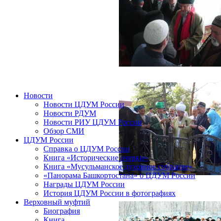
Новости
Новости ЦДУМ России
Новости РДУМ
Новости РИУ ЦДУМ России
Обзор СМИ
ЦДУМ России
Справка о ЦДУМ России
Книга «Исторические очерки»
Книга «Мусульманское духовное собрание»
«Панорама Башкортостана» о ЦДУМ России
Награды ЦДУМ России
История ЦДУМ России в фотографиях
Верховный муфтий
Биография
Книга