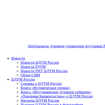
Центральное духовное управление мусульман 
Новости
Новости ЦДУМ России
Новости РДУМ
Новости РИУ ЦДУМ России
Обзор СМИ
ЦДУМ России
Справка о ЦДУМ России
Книга «Исторические очерки»
Книга «Мусульманское духовное собрание»
«Панорама Башкортостана» о ЦДУМ России
Награды ЦДУМ России
История ЦДУМ России в фотографиях