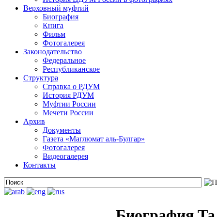
Верховный муфтий
Биография
Книга
Фильм
Фотогалерея
Законодательство
Федеральное
Республиканское
Структура
Справка о РДУМ
История РДУМ
Муфтии России
Мечети России
Архив
Документы
Газета «Маглюмат аль-Булгар»
Фотогалерея
Видеогалерея
Контакты
Биография Та