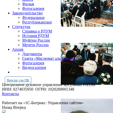
Фильм
Фотогалерея
Законодательство
Федеральное
Республиканское
Структура
Справка о РДУМ
История РДУМ
Муфтии России
Мечети России
Архив
Документы
Газета «Маглюмат аль-Булгар»
Фотогалерея
Видеогалерея
Версия для ПК
Центральное духовное управление мусульман России
ИНН: 0274035950
ОГРН: 1020200001348
Контакты
Работает на «1С-Битрикс: Управление сайтом»
Назад
Вперед