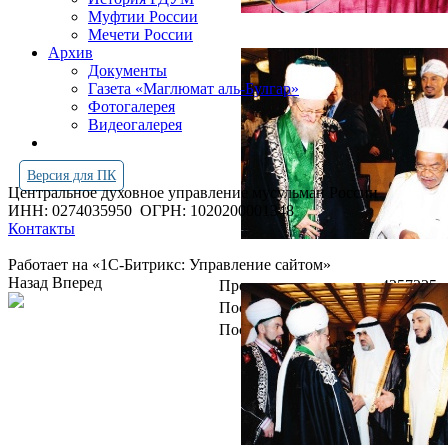
Муфтии России
Мечети России
Архив
Документы
Газета «Маглюмат аль-Булгар»
Фотогалерея
Видеогалерея
Версия для ПК
Центральное духовное управление мусульман России
ИНН: 0274035950
ОГРН: 1020200001348
Контакты
Работает на «1С-Битрикс: Управление сайтом»
Назад
Вперед
Просмотров всего:
4257225
Посетителей сегодня:
2332
Посетителей в онлайн:
16