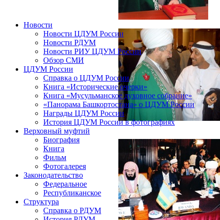
Новости
Новости ЦДУМ России
Новости РДУМ
Новости РИУ ЦДУМ России
Обзор СМИ
ЦДУМ России
Справка о ЦДУМ России
Книга «Исторические очерки»
Книга «Мусульманское духовное собрание»
«Панорама Башкортостана» о ЦДУМ России
Награды ЦДУМ России
История ЦДУМ России в фотографиях
Верховный муфтий
Биография
Книга
Фильм
Фотогалерея
Законодательство
Федеральное
Республиканское
Структура
Справка о РДУМ
История РДУМ