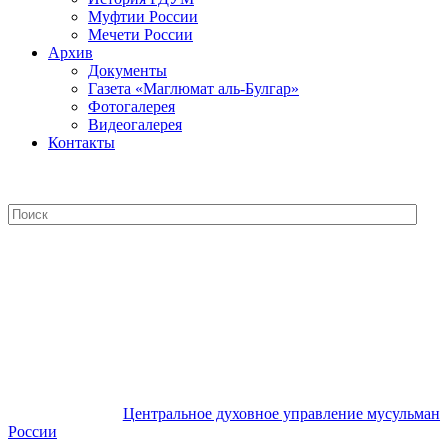
Муфтии России
Мечети России
Архив
Документы
Газета «Маглюмат аль-Булгар»
Фотогалерея
Видеогалерея
Контакты
Центральное духовное управление
мусульман России
Центральное духовное управление мусульман
России