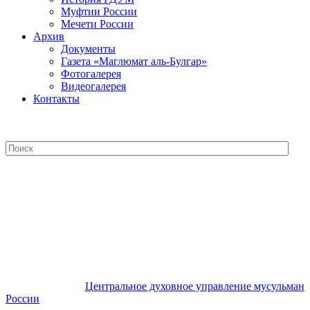
Муфтии России
Мечети России
Архив
Документы
Газета «Маглюмат аль-Булгар»
Фотогалерея
Видеогалерея
Контакты
Центральное духовное управление
мусульман России
Центральное духовное управление мусульман
России