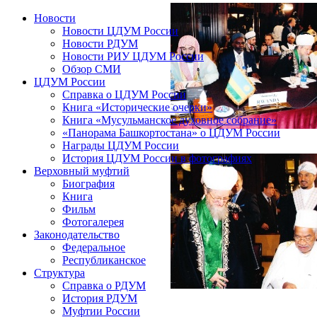
Новости
Новости ЦДУМ России
Новости РДУМ
Новости РИУ ЦДУМ России
Обзор СМИ
ЦДУМ России
Справка о ЦДУМ России
Книга «Исторические очерки»
Книга «Мусульманское духовное собрание»
«Панорама Башкортостана» о ЦДУМ России
Награды ЦДУМ России
История ЦДУМ России в фотографиях
Верховный муфтий
Биография
Книга
Фильм
Фотогалерея
Законодательство
Федеральное
Республиканское
Структура
Справка о РДУМ
История РДУМ
Муфтии России