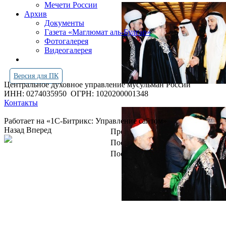
Мечети России
Архив
Документы
Газета «Маглюмат аль-Булгар»
Фотогалерея
Видеогалерея
Версия для ПК
Центральное духовное управление мусульман России
ИНН: 0274035950
ОГРН: 1020200001348
Контакты
Работает на «1С-Битрикс: Управление сайтом»
Назад
Вперед
Просмотров всего:
4251062
Посетителей сегодня:
1534
Посетителей в онлайн:
12