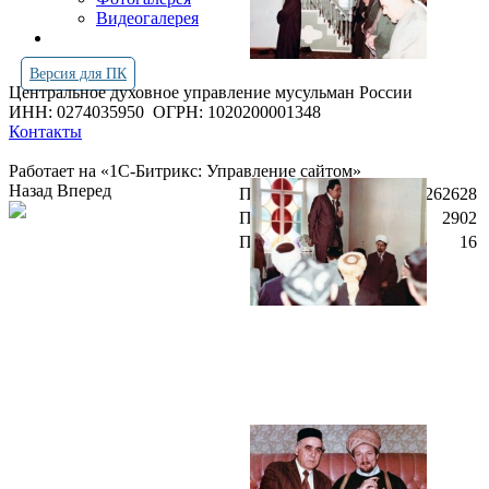
Видеогалерея
Версия для ПК
Центральное духовное управление мусульман России
ИНН: 0274035950
ОГРН: 1020200001348
Контакты
Работает на «1С-Битрикс: Управление сайтом»
Назад
Вперед
Просмотров всего:
4262628
Посетителей сегодня:
2902
Посетителей в онлайн:
16