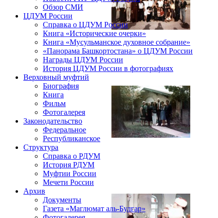
Обзор СМИ
ЦДУМ России
Справка о ЦДУМ России
Книга «Исторические очерки»
Книга «Мусульманское духовное собрание»
«Панорама Башкортостана» о ЦДУМ России
Награды ЦДУМ России
История ЦДУМ России в фотографиях
Верховный муфтий
Биография
Книга
Фильм
Фотогалерея
Законодательство
Федеральное
Республиканское
Структура
Справка о РДУМ
История РДУМ
Муфтии России
Мечети России
Архив
Документы
Газета «Маглюмат аль-Булгар»
Фотогалерея