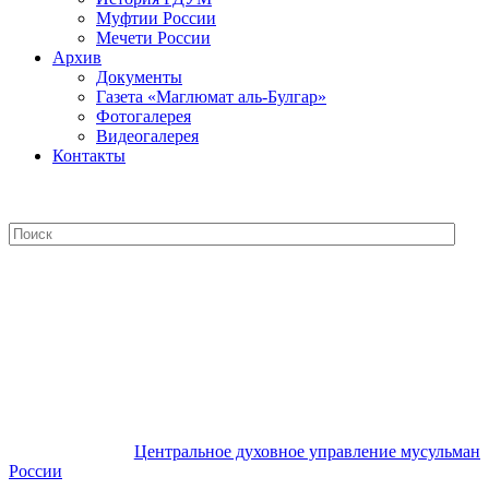
Муфтии России
Мечети России
Архив
Документы
Газета «Маглюмат аль-Булгар»
Фотогалерея
Видеогалерея
Контакты
Центральное духовное управление
мусульман России
Центральное духовное управление мусульман
России