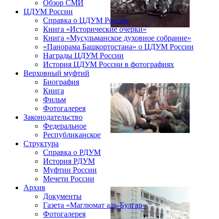
Обзор СМИ
ЦДУМ России
Справка о ЦДУМ России
Книга «Исторические очерки»
Книга «Мусульманское духовное собрание»
«Панорама Башкортостана» о ЦДУМ России
Награды ЦДУМ России
История ЦДУМ России в фотографиях
Верховный муфтий
Биография
Книга
Фильм
Фотогалерея
Законодательство
Федеральное
Республиканское
Структура
Справка о РДУМ
История РДУМ
Муфтии России
Мечети России
Архив
Документы
Газета «Маглюмат аль-Булгар»
Фотогалерея