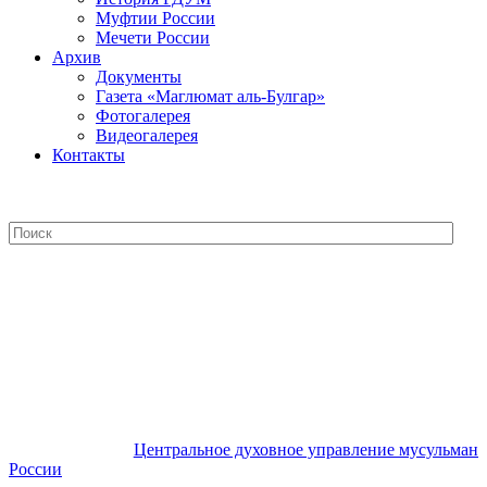
Муфтии России
Мечети России
Архив
Документы
Газета «Маглюмат аль-Булгар»
Фотогалерея
Видеогалерея
Контакты
Центральное духовное управление
мусульман России
Центральное духовное управление мусульман
России