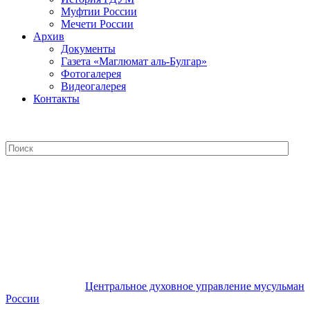
Муфтии России
Мечети России
Архив
Документы
Газета «Маглюмат аль-Булгар»
Фотогалерея
Видеогалерея
Контакты
Центральное духовное управление
мусульман России
Центральное духовное управление мусульман
России