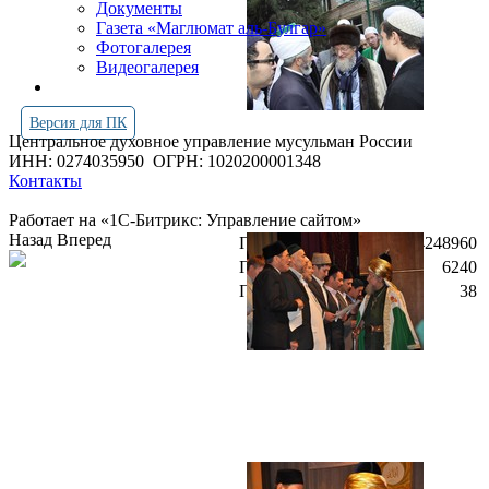
Документы
Газета «Маглюмат аль-Булгар»
Фотогалерея
Видеогалерея
Версия для ПК
Центральное духовное управление мусульман России
ИНН: 0274035950
ОГРН: 1020200001348
Контакты
Работает на «1С-Битрикс: Управление сайтом»
Назад
Вперед
Просмотров всего:
4248960
Посетителей сегодня:
6240
Посетителей в онлайн:
38