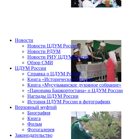
Новости
Новости ЦДУМ России
Новости РДУМ
Новости РИУ ЦДУМ России
Обзор СМИ
ЦДУМ России
Справка о ЦДУМ России
Книга «Исторические очерки»
Книга «Мусульманское духовное собрание»
«Панорама Башкортостана» о ЦДУМ России
Награды ЦДУМ России
История ЦДУМ России в фотографиях
Верховный муфтий
Биография
Книга
Фильм
Фотогалерея
Законодательство