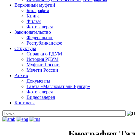
Верховный муфтий
Биография
Книга
Фильм
Фотогалерея
Законодательство
Федеральное
Республиканское
Структура
Справка о РДУМ
История РДУМ
Муфтии России
Мечети России
Архив
Документы
Газета «Маглюмат аль-Булгар»
Фотогалерея
Видеогалерея
Контакты
Биография Тал