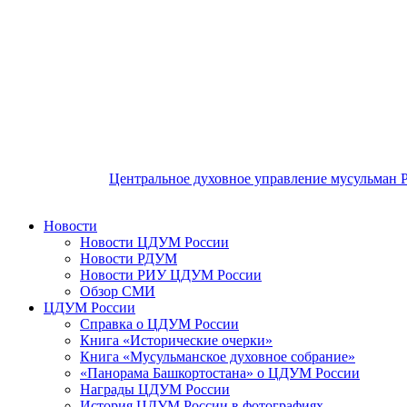
Центральное духовное управление мусульман 
Новости
Новости ЦДУМ России
Новости РДУМ
Новости РИУ ЦДУМ России
Обзор СМИ
ЦДУМ России
Справка о ЦДУМ России
Книга «Исторические очерки»
Книга «Мусульманское духовное собрание»
«Панорама Башкортостана» о ЦДУМ России
Награды ЦДУМ России
История ЦДУМ России в фотографиях