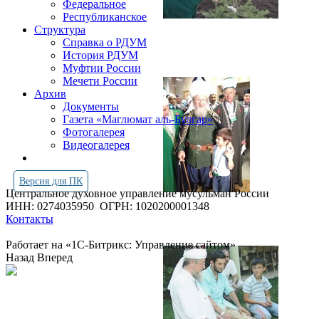
Федеральное
Республиканское
Структура
Справка о РДУМ
История РДУМ
Муфтии России
Мечети России
Архив
Документы
Газета «Маглюмат аль-Булгар»
Фотогалерея
Видеогалерея
Версия для ПК
Центральное духовное управление мусульман России
ИНН: 0274035950
ОГРН: 1020200001348
Контакты
Работает на «1С-Битрикс: Управление сайтом»
Назад
Вперед