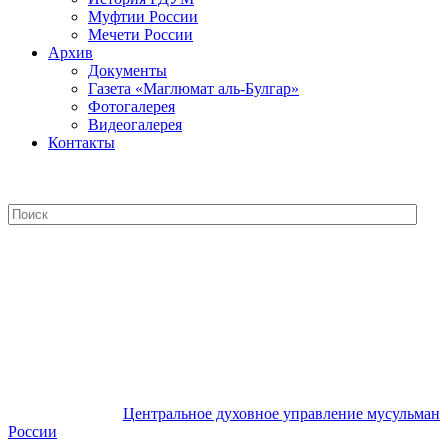
Муфтии России
Мечети России
Архив
Документы
Газета «Маглюмат аль-Булгар»
Фотогалерея
Видеогалерея
Контакты
Центральное духовное управление
мусульман России
Центральное духовное управление мусульман
России