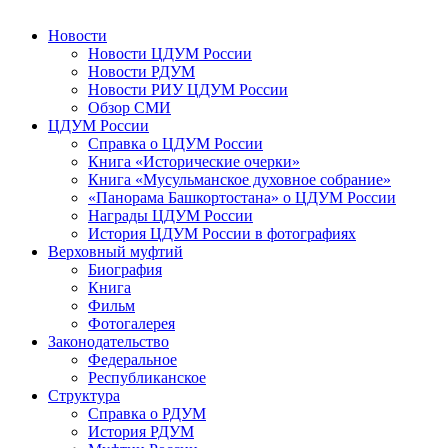
Новости
Новости ЦДУМ России
Новости РДУМ
Новости РИУ ЦДУМ России
Обзор СМИ
ЦДУМ России
Справка о ЦДУМ России
Книга «Исторические очерки»
Книга «Мусульманское духовное собрание»
«Панорама Башкортостана» о ЦДУМ России
Награды ЦДУМ России
История ЦДУМ России в фотографиях
Верховный муфтий
Биография
Книга
Фильм
Фотогалерея
Законодательство
Федеральное
Республиканское
Структура
Справка о РДУМ
История РДУМ