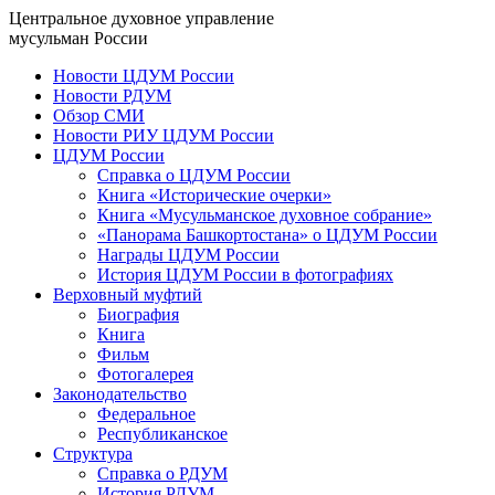
Центральное духовное управление
мусульман России
Новости ЦДУМ России
Новости РДУМ
Обзор СМИ
Новости РИУ ЦДУМ России
ЦДУМ России
Справка о ЦДУМ России
Книга «Исторические очерки»
Книга «Мусульманское духовное собрание»
«Панорама Башкортостана» о ЦДУМ России
Награды ЦДУМ России
История ЦДУМ России в фотографиях
Верховный муфтий
Биография
Книга
Фильм
Фотогалерея
Законодательство
Федеральное
Республиканское
Структура
Справка о РДУМ
История РДУМ