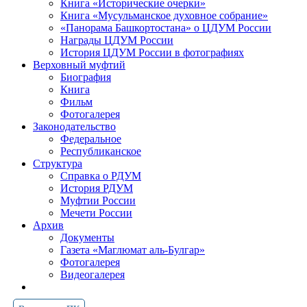
Книга «Исторические очерки»
Книга «Мусульманское духовное собрание»
«Панорама Башкортостана» о ЦДУМ России
Награды ЦДУМ России
История ЦДУМ России в фотографиях
Верховный муфтий
Биография
Книга
Фильм
Фотогалерея
Законодательство
Федеральное
Республиканское
Структура
Справка о РДУМ
История РДУМ
Муфтии России
Мечети России
Архив
Документы
Газета «Маглюмат аль-Булгар»
Фотогалерея
Видеогалерея