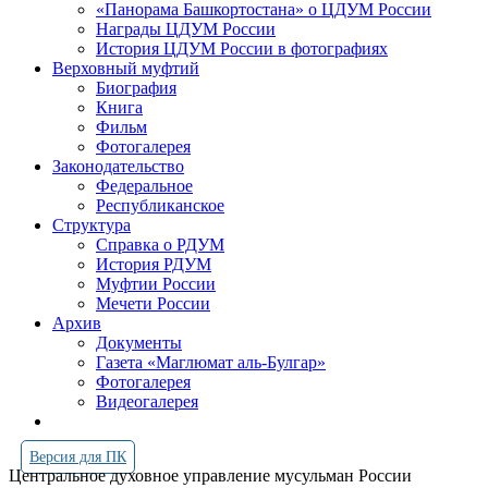
«Панорама Башкортостана» о ЦДУМ России
Награды ЦДУМ России
История ЦДУМ России в фотографиях
Верховный муфтий
Биография
Книга
Фильм
Фотогалерея
Законодательство
Федеральное
Республиканское
Структура
Справка о РДУМ
История РДУМ
Муфтии России
Мечети России
Архив
Документы
Газета «Маглюмат аль-Булгар»
Фотогалерея
Видеогалерея
Версия для ПК
Центральное духовное управление мусульман России