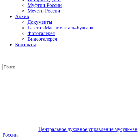
Муфтии России
Мечети России
Архив
Документы
Газета «Маглюмат аль-Булгар»
Фотогалерея
Видеогалерея
Контакты
Центральное духовное управление
мусульман России
Центральное духовное управление мусульман
России