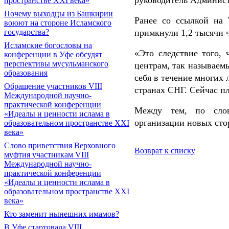
руководитель Админис
пространстве XXI века»
Почему выходцы из Башкирии
Ранее со ссылкой на 
воюют на стороне Исламского
государства?
примкнули 1,2 тысячи 
Исламские богословы на
«Это следствие того, 
конференции в Уфе обсудят
перспективы мусульманского
центрам, так называем
образования
себя в течение многих 
Обращение участников VIII
странах СНГ. Сейчас пл
Международной научно-
практической конференции
Между тем, по слов
«Идеалы и ценности ислама в
организации новых сто
образовательном пространстве XXI
века»
Слово приветствия Верховного
Возврат к списку
муфтия участникам VIII
Международной научно-
практической конференции
«Идеалы и ценности ислама в
образовательном пространстве XXI
века»
Кто заменит нынешних имамов?
В Уфе стартовала VIII