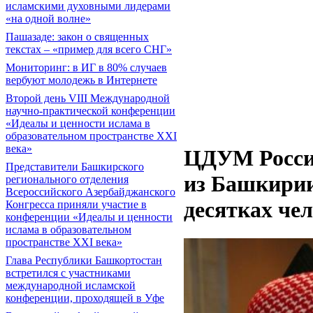
исламскими духовными лидерами
«на одной волне»
Пашазаде: закон о священных
текстах – «пример для всего СНГ»
Мониторинг: в ИГ в 80% случаев
вербуют молодежь в Интернете
Второй день VIII Международной
научно-практической конференции
«Идеалы и ценности ислама в
образовательном пространстве XXI
века»
ЦДУМ России
Представители Башкирского
из Башкирии
регионального отделения
Всероссийского Азербайджанского
десятках че
Конгресса приняли участие в
конференции «Идеалы и ценности
ислама в образовательном
пространстве XXI века»
Глава Республики Башкортостан
встретился с участниками
международной исламской
конференции, проходящей в Уфе