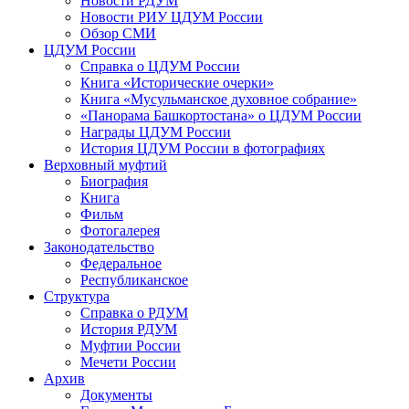
Новости РДУМ
Новости РИУ ЦДУМ России
Обзор СМИ
ЦДУМ России
Справка о ЦДУМ России
Книга «Исторические очерки»
Книга «Мусульманское духовное собрание»
«Панорама Башкортостана» о ЦДУМ России
Награды ЦДУМ России
История ЦДУМ России в фотографиях
Верховный муфтий
Биография
Книга
Фильм
Фотогалерея
Законодательство
Федеральное
Республиканское
Структура
Справка о РДУМ
История РДУМ
Муфтии России
Мечети России
Архив
Документы