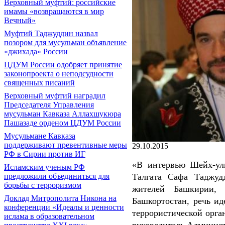
Верховный муфтий: российские
имамы «возвращаются в мир
Вечный»
Муфтий Таджуддин назвал
позором для мусульман объявление
«джихада» России
ЦДУМ России одобряет принятие
законопроекта о неподсудности
священных писаний
Верховный муфтий наградил
Председателя Управления
мусульман Кавказа Аллахшукюра
Пашазаде орденом ЦДУМ России
Мусульмане Кавказа
поддерживают превентивные меры
29.10.2015
РФ в Сирии против ИГ
«В интервью Шейх-ул
Исламским ученым РФ
предложили объединиться для
Талгата Сафа Таджуд
борьбы с терроризмом
жителей Башкирии, 
Доклад Митрополита Никона на
Башкортостан, речь ид
конференции «Идеалы и ценности
террористической орг
ислама в образовательном