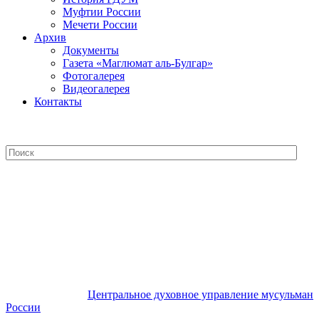
Муфтии России
Мечети России
Архив
Документы
Газета «Маглюмат аль-Булгар»
Фотогалерея
Видеогалерея
Контакты
Центральное духовное управление
мусульман России
Центральное духовное управление мусульман
России