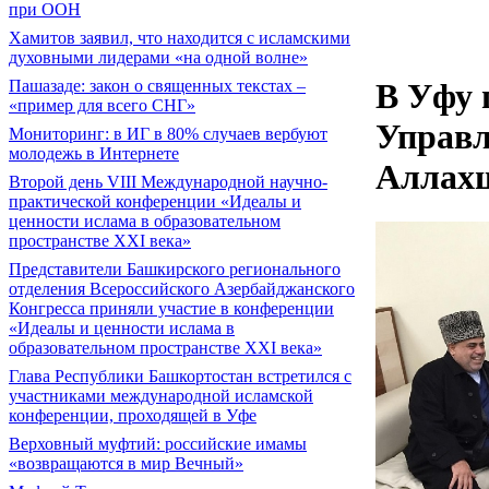
при ООН
Хамитов заявил, что находится с исламскими
духовными лидерами «на одной волне»
Пашазаде: закон о священных текстах –
В Уфу 
«пример для всего СНГ»
Управл
Мониторинг: в ИГ в 80% случаев вербуют
молодежь в Интернете
Аллах
Второй день VIII Международной научно-
практической конференции «Идеалы и
ценности ислама в образовательном
пространстве XXI века»
Представители Башкирского регионального
отделения Всероссийского Азербайджанского
Конгресса приняли участие в конференции
«Идеалы и ценности ислама в
образовательном пространстве XXI века»
Глава Республики Башкортостан встретился с
участниками международной исламской
конференции, проходящей в Уфе
Верховный муфтий: российские имамы
«возвращаются в мир Вечный»