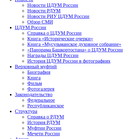
Новости ЦДУМ России
Новости РДУМ
Новости РИУ ЦДУМ России
Обзор СМИ
ЦДУМ России
Справка о ЦДУМ России
Книга «Исторические очерки»
Книга «Мусульманское духовное собрание»
«Панорама Башкортостана» о ЦДУМ России
Награды ЦДУМ России
История ЦДУМ России в фотографиях
Верховный муфтий
Биография
Книга
Фильм
Фотогалерея
Законодательство
Федеральное
Республиканское
Структура
Справка о РДУМ
История РДУМ
Муфтии России
Мечети России