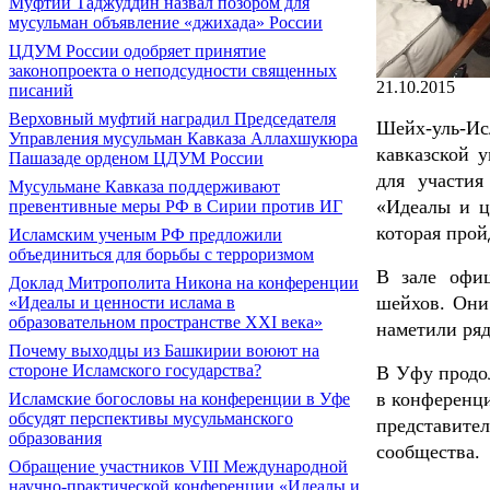
Муфтий Таджуддин назвал позором для
мусульман объявление «джихада» России
ЦДУМ России одобряет принятие
законопроекта о неподсудности священных
21.10.2015
писаний
Верховный муфтий наградил Председателя
Шейх-уль-Ис
Управления мусульман Кавказа Аллахшукюра
кавказской 
Пашазаде орденом ЦДУМ России
для участия
Мусульмане Кавказа поддерживают
«Идеалы и ц
превентивные меры РФ в Сирии против ИГ
которая прой
Исламским ученым РФ предложили
объединиться для борьбы с терроризмом
В зале офиц
Доклад Митрополита Никона на конференции
шейхов. Они
«Идеалы и ценности ислама в
образовательном пространстве XXI века»
наметили ряд
Почему выходцы из Башкирии воюют на
стороне Исламского государства?
В Уфу продо
в конференци
Исламские богословы на конференции в Уфе
обсудят перспективы мусульманского
представите
образования
сообщества.
Обращение участников VIII Международной
научно-практической конференции «Идеалы и