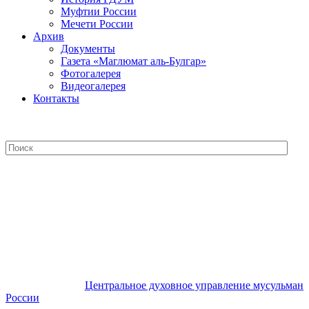
Муфтии России
Мечети России
Архив
Документы
Газета «Маглюмат аль-Булгар»
Фотогалерея
Видеогалерея
Контакты
Центральное духовное управление
мусульман России
Центральное духовное управление мусульман
России