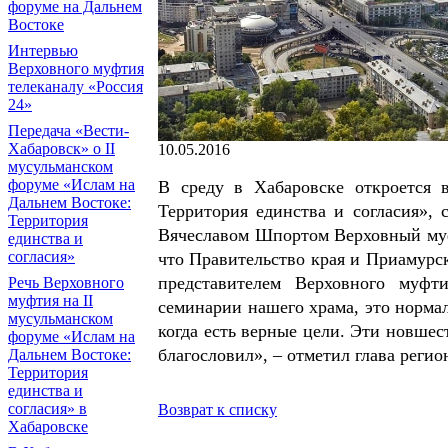
форуме на Дальнем
Востоке
Интервью
Верховного муфтия
телеканалу «Россия
24»
Передача «Вести-
Хабаровск» о II
10.05.2016
мусульманском
форуме «Ислам на
В среду в Хабаровске откроется 
Дальнем Востоке:
Территория единства и согласия», 
Территория
Вячеславом Шпортом Верховный муф
единства и
согласия»
что Правительство края и Приамур
представителем Верховного муф
Речь Верховного
муфтия на II
семинарии нашего храма, это нормал
мусульманском
когда есть верные цели. Эти новшес
форуме «Ислам на
благословил», – отметил глава регио
Дальнем Востоке:
Территория
единства и
согласия» в
Возврат к списку
Хабаровске