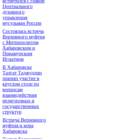
встретился с главой
Центрального
духовного
управления
мусульман России
Состоялась встреча
Верховного муфтия
с Митрополитом
Хабаровским и
Приамурским
Игнатием
В Хабаровске
Талгат Таджуддин
принял участие в
круглом столе по
вопросам
взаимодействия
религиозных и
государственных
структур
Встреча Верховного
муфтия и мэра
Хабаровска