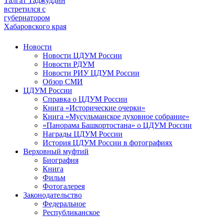
Талгат Таджуддин
встретился с
губернатором
Хабаровского края
Новости
Новости ЦДУМ России
Новости РДУМ
Новости РИУ ЦДУМ России
Обзор СМИ
ЦДУМ России
Справка о ЦДУМ России
Книга «Исторические очерки»
Книга «Мусульманское духовное собрание»
«Панорама Башкортостана» о ЦДУМ России
Награды ЦДУМ России
История ЦДУМ России в фотографиях
Верховный муфтий
Биография
Книга
Фильм
Фотогалерея
Законодательство
Федеральное
Республиканское