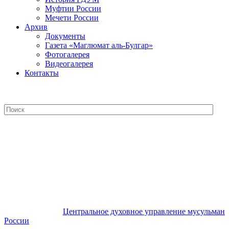
Муфтии России
Мечети России
Архив
Документы
Газета «Маглюмат аль-Булгар»
Фотогалерея
Видеогалерея
Контакты
Центральное духовное управление
мусульман России
Центральное духовное управление мусульман
России