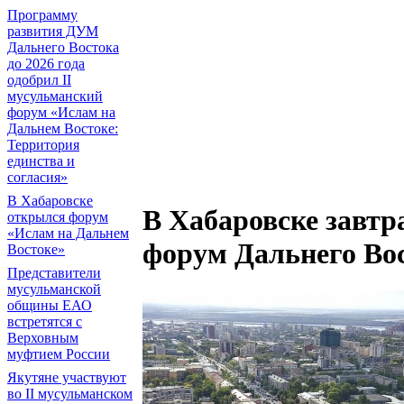
Программу
развития ДУМ
Дальнего Востока
до 2026 года
одобрил II
мусульманский
форум «Ислам на
Дальнем Востоке:
Территория
единства и
согласия»
В Хабаровске
В Хабаровске завтр
открылся форум
«Ислам на Дальнем
форум Дальнего Во
Востоке»
Представители
мусульманской
общины ЕАО
встретятся с
Верховным
муфтием России
Якутяне участвуют
во II мусульманском