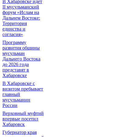
В Хабаровске идет
II мусульманский
форум «Ислам на
Дальнем Востоке:
Территория
единства и
согласия»
Программу
развития общины
мусульман
Дальнего Востока
до 2026 года
представят в
Хабаровске
В Хабаровске с
визитом пребывает
главный
мусульманин
России
Верховный муфтий
впервые посетил
Хабаровск
Губернатор края