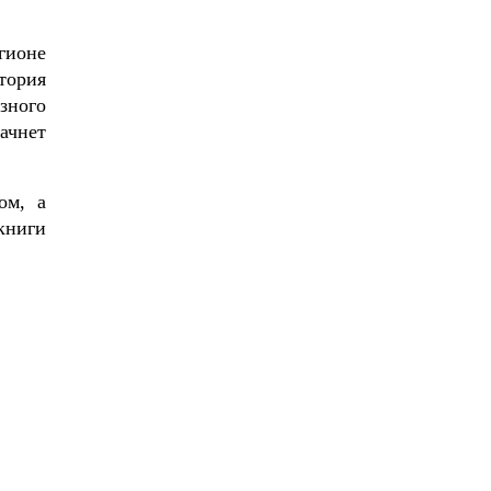
гионе
тория
зного
ачнет
ом, а
книги