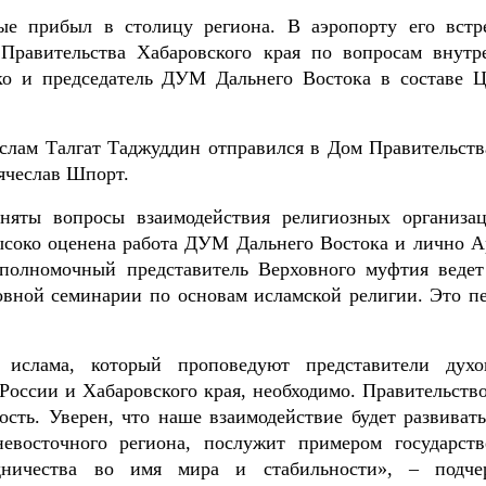
е прибыл в столицу региона. В аэропорту его встр
 Правительства Хабаровского края по вопросам внутр
о и председатель ДУМ Дальнего Востока в составе
лам Талгат Таджуддин отправился в Дом Правительства
Вячеслав Шпорт.
няты вопросы взаимодействия религиозных организа
высоко оценена работа ДУМ Дальнего Востока и лично А
 полномочный представитель Верховного муфтия ведет
овной семинарии по основам исламской религии. Это п
 ислама, который проповедуют представители духо
России и Хабаровского края, необходимо. Правительство
ость. Уверен, что наше взаимодействие будет развивать
невосточного региона, послужит примером государств
удничества во имя мира и стабильности», – подче