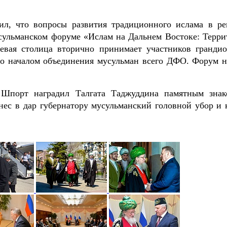
л, что вопросы развития традиционного ислама в ре
усульманском форуме «Ислам на Дальнем Востоке: Терри
аевая столица вторично принимает участников грандио
о началом объединения мусульман всего ДФО. Форум н
Шпорт наградил Талгата Таджуддина памятным знак
ес в дар губернатору мусульманский головной убор и 