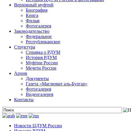
Верховный муфтий
Биография
Книга
Фильм
Фотогалерея
Законодательство
Федеральное
Республиканское
Структура
Справка о РДУМ
История РДУМ
Муфтии России
Мечети России
Архив
Документы
Газета «Маглюмат аль-Булгар»
Фотогалерея
Видеогалерея
Контакты
Новости ЦДУМ России
Новости РДУМ