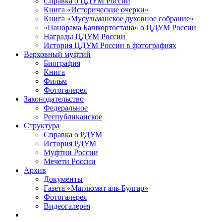
Справка о ЦДУМ России
Книга «Исторические очерки»
Книга «Мусульманское духовное собрание»
«Панорама Башкортостана» о ЦДУМ России
Награды ЦДУМ России
История ЦДУМ России в фотографиях
Верховный муфтий
Биография
Книга
Фильм
Фотогалерея
Законодательство
Федеральное
Республиканское
Структура
Справка о РДУМ
История РДУМ
Муфтии России
Мечети России
Архив
Документы
Газета «Маглюмат аль-Булгар»
Фотогалерея
Видеогалерея