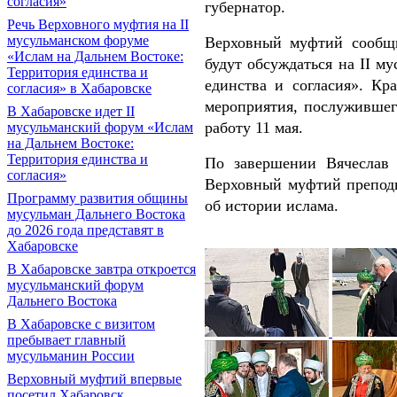
согласия»
губернатор.
Речь Верховного муфтия на II
мусульманском форуме
Верховный муфтий сообщи
«Ислам на Дальнем Востоке:
будут обсуждаться на II м
Территория единства и
единства и согласия». Кр
согласия» в Хабаровске
мероприятия, послужившег
В Хабаровске идет II
работу 11 мая.
мусульманский форум «Ислам
на Дальнем Востоке:
Территория единства и
По завершении Вячеслав 
согласия»
Верховный муфтий преподн
Программу развития общины
об истории ислама.
мусульман Дальнего Востока
до 2026 года представят в
Хабаровске
В Хабаровске завтра откроется
мусульманский форум
Дальнего Востока
В Хабаровске с визитом
пребывает главный
мусульманин России
Верховный муфтий впервые
посетил Хабаровск