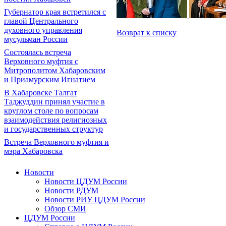
Губернатор края встретился с
главой Центрального
духовного управления
Возврат к списку
мусульман России
Состоялась встреча
Верховного муфтия с
Митрополитом Хабаровским
и Приамурским Игнатием
В Хабаровске Талгат
Таджуддин принял участие в
круглом столе по вопросам
взаимодействия религиозных
и государственных структур
Встреча Верховного муфтия и
мэра Хабаровска
Новости
Новости ЦДУМ России
Новости РДУМ
Новости РИУ ЦДУМ России
Обзор СМИ
ЦДУМ России