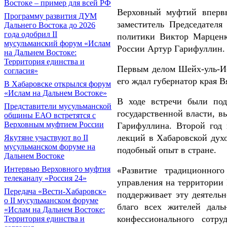
Востоке – пример для всей РФ
Верховный муфтий впервы
Программу развития ДУМ
заместитель Председателя
Дальнего Востока до 2026
года одобрил II
политики Виктор Марценк
мусульманский форум «Ислам
России Артур Гарифуллин.
на Дальнем Востоке:
Территория единства и
Первым делом Шейх-уль-Ис
согласия»
его ждал губернатор края 
В Хабаровске открылся форум
«Ислам на Дальнем Востоке»
В ходе встречи были под
Представители мусульманской
государственной власти, 
общины ЕАО встретятся с
Верховным муфтием России
Гарифуллина. Второй год
лекций в Хабаровской дух
Якутяне участвуют во II
мусульманском форуме на
подобный опыт в стране.
Дальнем Востоке
Интервью Верховного муфтия
«Развитие традиционного
телеканалу «Россия 24»
управления на территории 
Передача «Вести-Хабаровск»
поддерживает эту деятельн
о II мусульманском форуме
благо всех жителей даль
«Ислам на Дальнем Востоке:
конфессионального сотр
Территория единства и