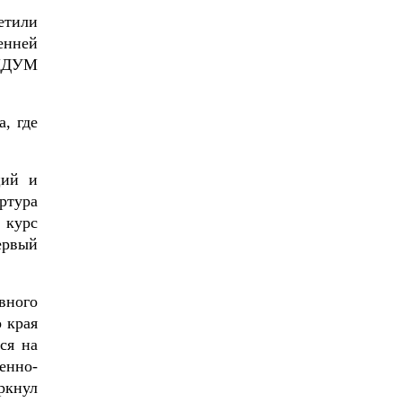
етили
енней
 ЦДУМ
, где
ций и
ртура
 курс
ервый
вного
 края
ся на
енно-
ркнул