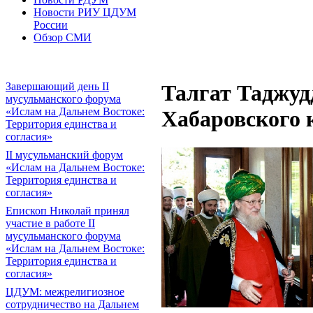
Новости РИУ ЦДУМ
России
Обзор СМИ
Завершающий день II
Талгат Таджуд
мусульманского форума
«Ислам на Дальнем Востоке:
Хабаровского 
Территория единства и
согласия»
II мусульманский форум
«Ислам на Дальнем Востоке:
Территория единства и
согласия»
Епископ Николай принял
участие в работе II
мусульманского форума
«Ислам на Дальнем Востоке:
Территория единства и
согласия»
ЦДУМ: межрелигиозное
сотрудничество на Дальнем