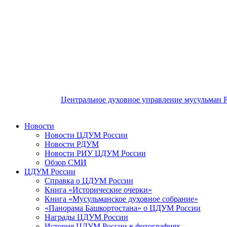
Центральное духовное управление мусульман 
Новости
Новости ЦДУМ России
Новости РДУМ
Новости РИУ ЦДУМ России
Обзор СМИ
ЦДУМ России
Справка о ЦДУМ России
Книга «Исторические очерки»
Книга «Мусульманское духовное собрание»
«Панорама Башкортостана» о ЦДУМ России
Награды ЦДУМ России
История ЦДУМ России в фотографиях