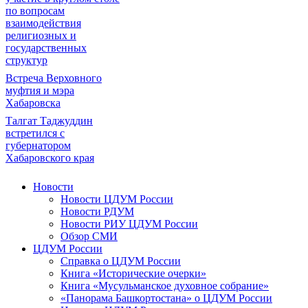
по вопросам
взаимодействия
религиозных и
государственных
структур
Встреча Верховного
муфтия и мэра
Хабаровска
Талгат Таджуддин
встретился с
губернатором
Хабаровского края
Новости
Новости ЦДУМ России
Новости РДУМ
Новости РИУ ЦДУМ России
Обзор СМИ
ЦДУМ России
Справка о ЦДУМ России
Книга «Исторические очерки»
Книга «Мусульманское духовное собрание»
«Панорама Башкортостана» о ЦДУМ России