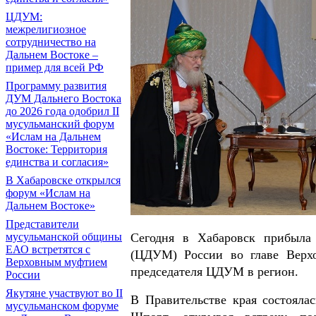
ЦДУМ:
межрелигиозное
сотрудничество на
Дальнем Востоке –
пример для всей РФ
Программу развития
ДУМ Дальнего Востока
до 2026 года одобрил II
мусульманский форум
«Ислам на Дальнем
Востоке: Территория
единства и согласия»
В Хабаровске открылся
форум «Ислам на
Дальнем Востоке»
Представители
мусульманской общины
Сегодня в Хабаровск прибыла 
ЕАО встретятся с
(ЦДУМ) России во главе Верх
Верховным муфтием
председателя ЦДУМ в регион.
России
Якутяне участвуют во II
В Правительстве края состоялас
мусульманском форуме