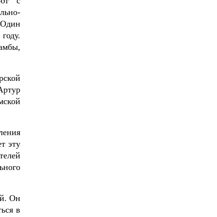
уют с
льно-
 Один
году.
амбы,
рской
Артур
мской
ления
т эту
телей
ьного
й. Он
ься в