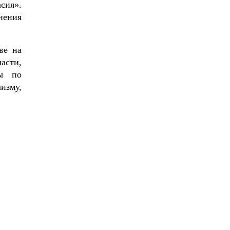
сия».
нения
ве на
асти,
ры по
изму,