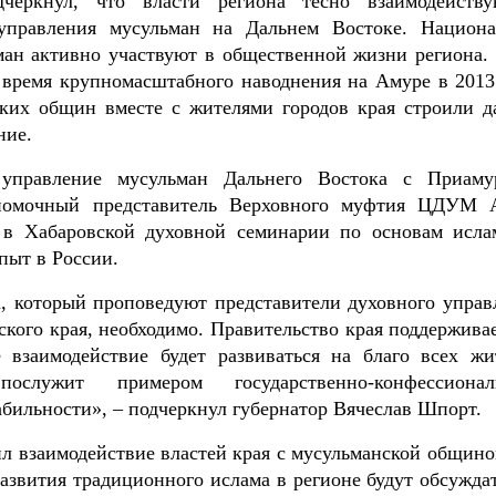
дчеркнул, что власти региона тесно взаимодейств
 управления мусульман на Дальнем Востоке. Национа
ман активно участвуют в общественной жизни региона.
время крупномасштабного наводнения на Амуре в 2013 
ских общин вместе с жителями городов края строили д
ние.
 управление мусульман Дальнего Востока с Приаму
номочный представитель Верховного муфтия ЦДУМ 
 в Хабаровской духовной семинарии по основам исла
пыт в России.
, который проповедуют представители духовного управ
кого края, необходимо. Правительство края поддерживае
е взаимодействие будет развиваться на благо всех жи
послужит примером государственно-конфессионал
абильности», – подчеркнул губернатор Вячеслав Шпорт.
 взаимодействие властей края с мусульманской общино
азвития традиционного ислама в регионе будут обсуждат