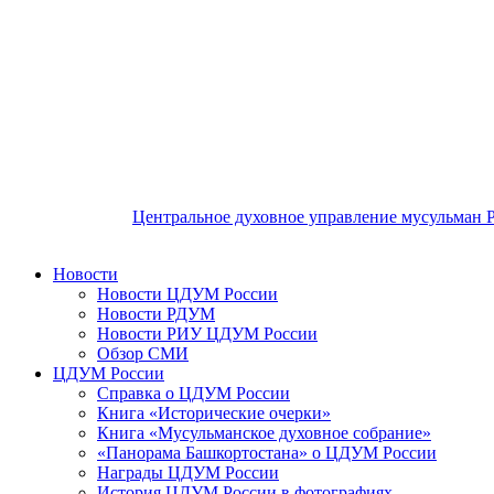
Центральное духовное управление мусульман 
Новости
Новости ЦДУМ России
Новости РДУМ
Новости РИУ ЦДУМ России
Обзор СМИ
ЦДУМ России
Справка о ЦДУМ России
Книга «Исторические очерки»
Книга «Мусульманское духовное собрание»
«Панорама Башкортостана» о ЦДУМ России
Награды ЦДУМ России
История ЦДУМ России в фотографиях