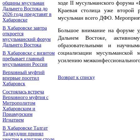
ходе II мусульманского форума «
общины мусульман
Дальнего Востока до
Краевая столица уже второй 
2026 года представят в
мусульман всего ДФО. Мероприяти
Хабаровске
В Хабаровске завтра
Большое внимание на форуме у
откроется
Дальнем Востоке, активном
мусульманский форум
Дальнего Востока
образовательными и научным
социализации мусульманской 
В Хабаровске с визитом
пребывает главный
усилению межконфессионального
мусульманин России
Верховный муфтий
Возврат к списку
впервые посетил
Хабаровск
Состоялась встреча
Верховного муфтия с
Митрополитом
Хабаровским и
Приамурским
Игнатием
В Хабаровске Талгат
Таджуддин принял
участие в круглом столе