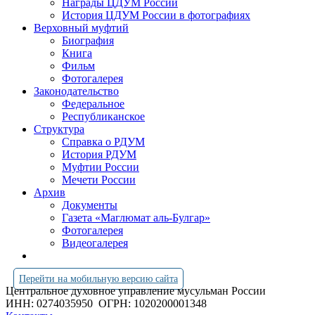
Награды ЦДУМ России
История ЦДУМ России в фотографиях
Верховный муфтий
Биография
Книга
Фильм
Фотогалерея
Законодательство
Федеральное
Республиканское
Структура
Справка о РДУМ
История РДУМ
Муфтии России
Мечети России
Архив
Документы
Газета «Маглюмат аль-Булгар»
Фотогалерея
Видеогалерея
Перейти на мобильную версию сайта
Центральное духовное управление мусульман России
ИНН: 0274035950
ОГРН: 1020200001348