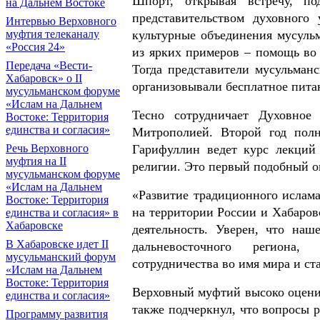
Шпорт, открывая встречу, по
на Дальнем Востоке
представительством духовного
Интервью Верховного
муфтия телеканалу
культурные объединения мусуль
«Россия 24»
из ярких примеров – помощь во 
Передача «Вести-
Тогда представители мусульман
Хабаровск» о II
организовывали бесплатное пита
мусульманском форуме
«Ислам на Дальнем
Тесно сотрудничает Духовное
Востоке: Территория
единства и согласия»
Митрополией. Второй год пол
Речь Верховного
Гарифуллин ведет курс лекций
муфтия на II
религии. Это первый подобный о
мусульманском форуме
«Ислам на Дальнем
«Развитие традиционного ислама
Востоке: Территория
на территории России и Хабаровс
единства и согласия» в
Хабаровске
деятельность. Уверен, что наш
В Хабаровске идет II
дальневосточного региона, 
мусульманский форум
сотрудничества во имя мира и ст
«Ислам на Дальнем
Востоке: Территория
Верховный муфтий высоко оценил
единства и согласия»
также подчеркнул, что вопросы р
Программу развития