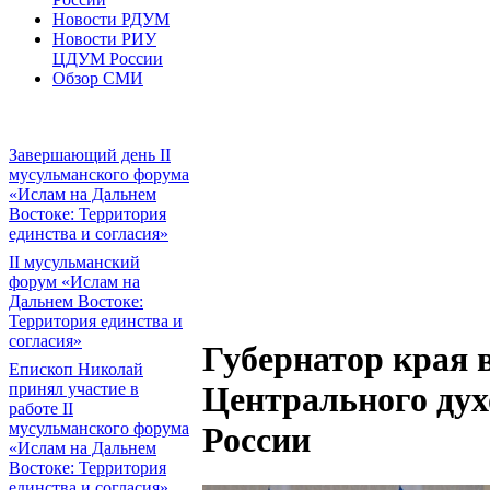
Новости РДУМ
Новости РИУ
ЦДУМ России
Обзор СМИ
Завершающий день II
мусульманского форума
«Ислам на Дальнем
Востоке: Территория
единства и согласия»
II мусульманский
форум «Ислам на
Дальнем Востоке:
Территория единства и
согласия»
Губернатор края в
Епископ Николай
принял участие в
Центрального дух
работе II
мусульманского форума
России
«Ислам на Дальнем
Востоке: Территория
единства и согласия»