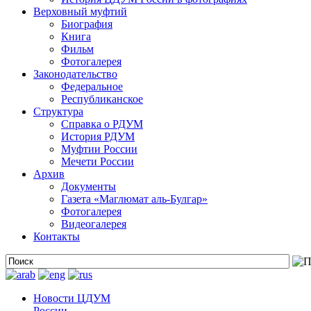
Верховный муфтий
Биография
Книга
Фильм
Фотогалерея
Законодательство
Федеральное
Республиканское
Структура
Справка о РДУМ
История РДУМ
Муфтии России
Мечети России
Архив
Документы
Газета «Маглюмат аль-Булгар»
Фотогалерея
Видеогалерея
Контакты
Новости ЦДУМ
России