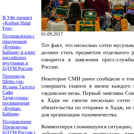
В Уфе прошел
«Kurban Halal
Fest»
01.09.2017
Поздравления с
праздником
Тот факт, что несколько сотен мусуль
«Курбан-
должен стать предметом отдельного 
Байрам» в адрес
российских
говорится в заявлении пресс-служ
мусульман и
России.
ЦДУМ России
Проповедь
Некоторые СМИ ранее сообщили о том,
Шейх-уль-
совершить главное в жизни каждого 
Ислама Талгата
Сафа
саудовские визы. Первый замглавы Сов
Таджуддина,
в Хадж не смогли несколько сотен ч
посвященная
обязательства по отправке в Хадж, не
«Курбан-
Байрам»
для организации паломничества.
Поздравление
Комментируя сложившуюся ситуацию, в 
Президиума
ЦДУМ России с
действий которых пострадали ве