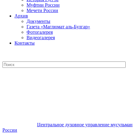
Муфтии России
Мечети России
Архив
Документы
Газета «Маглюмат аль-Булгар»
Фотогалерея
Видеогалерея
Контакты
Центральное духовное управление
мусульман России
Центральное духовное управление мусульман
России