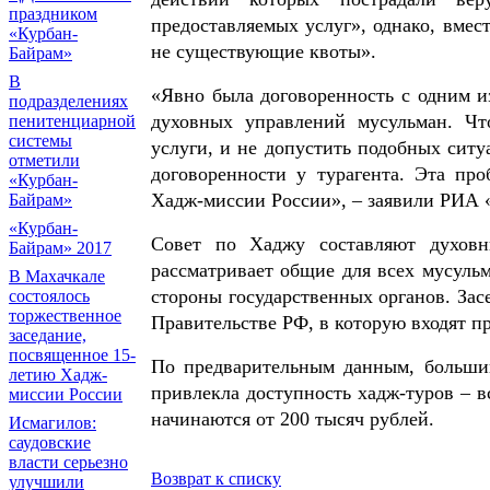
праздником
предоставляемых услуг», однако, вмес
«Курбан-
не существующие квоты».
Байрам»
В
«Явно была договоренность с одним и
подразделениях
духовных управлений мусульман. Ч
пенитенциарной
системы
услуги, и не допустить подобных ситу
отметили
договоренности у турагента. Эта пр
«Курбан-
Хадж-миссии России», – заявили РИА
Байрам»
«Курбан-
Совет по Хаджу составляют духовн
Байрам» 2017
рассматривает общие для всех мусуль
В Махачкале
стороны государственных органов. Зас
состоялось
торжественное
Правительстве РФ, в которую входят п
заседание,
посвященное 15-
По предварительным данным, больши
летию Хадж-
привлекла доступность хадж-туров – в
миссии России
начинаются от 200 тысяч рублей.
Исмагилов:
саудовские
власти серьезно
Возврат к списку
улучшили