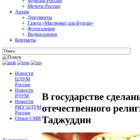
Муфтии России
Мечети России
Архив
Документы
Газета «Маглюмат аль-Булгар»
Фотогалерея
Видеогалерея
Контакты
Новости
ЦДУМ
России
Новости
В государстве сделан
РДУМ
Новости
отечественного религ
РИУ ЦДУМ
России
Таджуддин
Обзор СМИ