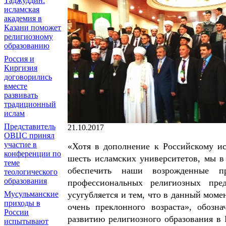
Таджуддин:
исламская
академия в
Казани поможет
религиозному
образованию
Россия и
Киргизия
договорились
вместе
развивать
традиционный
ислам
Представитель
21.10.2017
ОВЦС принял
участие в
«Хотя в дополнение к Российскому и
конференции по
шесть исламских университетов, мы в
теме
обеспечить наши возрожденные п
теологического
образования
профессиональных религиозных пре
усугубляется и тем, что в данный мом
Мусульманские
приходы в
очень преклонного возраста», обоз
России
развитию религиозного образования в
испытывают