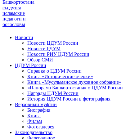
Башкортостана
съедутся
исламские
педагоги и
богословы
Новости
Новости ЦДУМ России
Новости РДУМ
Новости РИУ ЦДУМ России
Обзор СМИ
ЦДУМ России
Справка о ЦДУМ России
Книга «Исторические очерки»
Книга «Мусульманское духовное собрание»
«Панорама Башкортостана» о ЦДУМ России
Награды ЦДУМ России
История ЦДУМ России в фотографиях
Верховный муфтий
Биография
Книга
Фильм
Фотогалерея
Законодательство
Федеральное