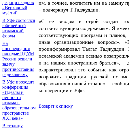
им, а точнее, воспитать им на замену
дефицит кадров
- Верховный
– подчеркнул Т.Таджуддин.
муфтий
В Уфе состоялся
«С ее вводом в строй создан тол
юбилейный
соответствующим содержимым. Я имею 
исламский
соответствующих программ и планов, 
форум
иные организационные вопросы». «
На
проинформировал Талгат Таджуддин. П
внеочередном
пленуме ЦДУМ
исламской академии осенью позапрошло
России решали
и на наших иностранных братьев», –
задачу
охарактеризовал это событие как огр
противостояния
радикализму
возродить традиции русской исламс
В Уфе проходит
образования в нашей стране», – сооб
конференция
конференции в Уфе.
«Идеалы и
ценности
ислама в
Возврат к списку
образовательном
пространстве
XXI века»
В столицу