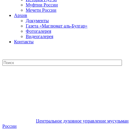
Муфтии России
Мечети России
Архив
Документы
Газета «Маглюмат аль-Булгар»
Фотогалерея
Видеогалерея
Контакты
Центральное духовное управление
мусульман России
Центральное духовное управление мусульман
России